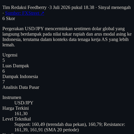
Tim Redaksi Feedberry
·
3 Juli 2026 pukul 18.38
·
Sinyal menengah
·
Sumber: FXStreet ↗
6
Skor
Pergerakan USD/JPY mencerminkan sentimen dolar global yang
langsung berdampak pada nilai tukar rupiah dan arus modal asing ke
Indonesia, terutama dalam konteks data tenaga kerja AS yang lebih
lemah.
Urgensi
5
Luas Dampak
6
Dampak Indonesia
7
Analisis
Data Pasar
Instrumen
USD/JPY
Harga Terkini
161,30
Level Teknikal
Support: 160,49 (terendah dua pekan), 160,79; Resistance:
161,39, 161,91 (SMA 20 periode)