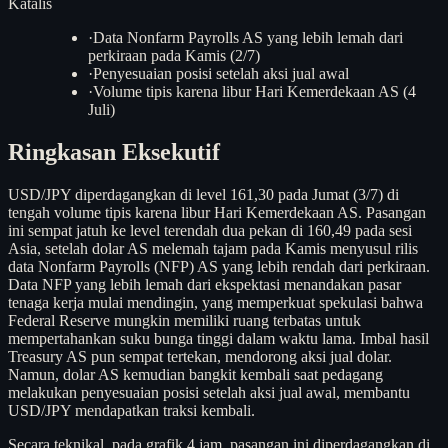
Katalis
·
Data Nonfarm Payrolls AS yang lebih lemah dari
perkiraan pada Kamis (2/7)
·
Penyesuaian posisi setelah aksi jual awal
·
Volume tipis karena libur Hari Kemerdekaan AS (4
Juli)
Ringkasan Eksekutif
USD/JPY diperdagangkan di level 161,30 pada Jumat (3/7) di
tengah volume tipis karena libur Hari Kemerdekaan AS. Pasangan
ini sempat jatuh ke level terendah dua pekan di 160,49 pada sesi
Asia, setelah dolar AS melemah tajam pada Kamis menyusul rilis
data Nonfarm Payrolls (NFP) AS yang lebih rendah dari perkiraan.
Data NFP yang lebih lemah dari ekspektasi menandakan pasar
tenaga kerja mulai mendingin, yang memperkuat spekulasi bahwa
Federal Reserve mungkin memiliki ruang terbatas untuk
mempertahankan suku bunga tinggi dalam waktu lama. Imbal hasil
Treasury AS pun sempat tertekan, mendorong aksi jual dolar.
Namun, dolar AS kemudian bangkit kembali saat pedagang
melakukan penyesuaian posisi setelah aksi jual awal, membantu
USD/JPY mendapatkan traksi kembali.
Secara teknikal, pada grafik 4 jam, pasangan ini diperdagangkan di