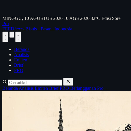
MINGGU, 10 AGUSTUS 2026
10 AGS 2026
32°C
Edisi Sore
Pro
FEED
berry
Bisnis · Pasar · Indonesia
Beranda
Analisis
Emiten
Brief
PRO
Beranda
Analisis
Emiten
Brief
PRO
Berlangganan Pro →