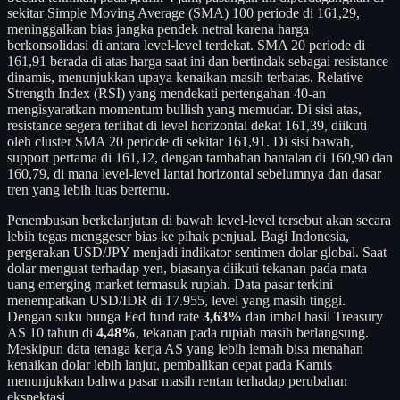
sekitar Simple Moving Average (SMA) 100 periode di 161,29,
meninggalkan bias jangka pendek netral karena harga
berkonsolidasi di antara level-level terdekat. SMA 20 periode di
161,91 berada di atas harga saat ini dan bertindak sebagai resistance
dinamis, menunjukkan upaya kenaikan masih terbatas. Relative
Strength Index (RSI) yang mendekati pertengahan 40-an
mengisyaratkan momentum bullish yang memudar. Di sisi atas,
resistance segera terlihat di level horizontal dekat 161,39, diikuti
oleh cluster SMA 20 periode di sekitar 161,91. Di sisi bawah,
support pertama di 161,12, dengan tambahan bantalan di 160,90 dan
160,79, di mana level-level lantai horizontal sebelumnya dan dasar
tren yang lebih luas bertemu.
Penembusan berkelanjutan di bawah level-level tersebut akan secara
lebih tegas menggeser bias ke pihak penjual. Bagi Indonesia,
pergerakan USD/JPY menjadi indikator sentimen dolar global. Saat
dolar menguat terhadap yen, biasanya diikuti tekanan pada mata
uang emerging market termasuk rupiah. Data pasar terkini
menempatkan USD/IDR di 17.955, level yang masih tinggi.
Dengan suku bunga Fed fund rate
3,63%
dan imbal hasil Treasury
AS 10 tahun di
4,48%
, tekanan pada rupiah masih berlangsung.
Meskipun data tenaga kerja AS yang lebih lemah bisa menahan
kenaikan dolar lebih lanjut, pembalikan cepat pada Kamis
menunjukkan bahwa pasar masih rentan terhadap perubahan
ekspektasi.