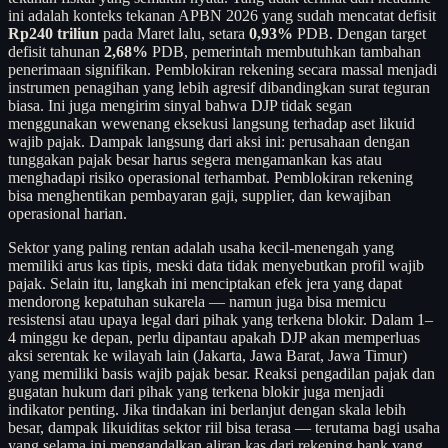
ini adalah konteks tekanan APBN 2026 yang sudah mencatat defisit
Rp240 triliun
pada Maret lalu, setara
0,93%
PDB. Dengan target
defisit tahunan
2,68%
PDB, pemerintah membutuhkan tambahan
penerimaan signifikan. Pemblokiran rekening secara massal menjadi
instrumen penagihan yang lebih agresif dibandingkan surat teguran
biasa. Ini juga mengirim sinyal bahwa DJP tidak segan
menggunakan wewenang eksekusi langsung terhadap aset likuid
wajib pajak. Dampak langsung dari aksi ini: perusahaan dengan
tunggakan pajak besar harus segera mengamankan kas atau
menghadapi risiko operasional terhambat. Pemblokiran rekening
bisa menghentikan pembayaran gaji, supplier, dan kewajiban
operasional harian.
Sektor yang paling rentan adalah usaha kecil-menengah yang
memiliki arus kas tipis, meski data tidak menyebutkan profil wajib
pajak. Selain itu, langkah ini menciptakan efek jera yang dapat
mendorong kepatuhan sukarela — namun juga bisa memicu
resistensi atau upaya legal dari pihak yang terkena blokir. Dalam 1–
4 minggu ke depan, perlu dipantau apakah DJP akan memperluas
aksi serentak ke wilayah lain (Jakarta, Jawa Barat, Jawa Timur)
yang memiliki basis wajib pajak besar. Reaksi pengadilan pajak dan
gugatan hukum dari pihak yang terkena blokir juga menjadi
indikator penting. Jika tindakan ini berlanjut dengan skala lebih
besar, dampak likuiditas sektor riil bisa terasa — terutama bagi usaha
yang selama ini mengandalkan aliran kas dari rekening bank yang