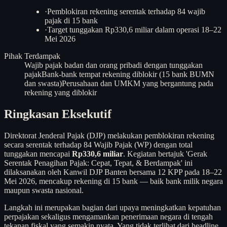
·
Pemblokiran rekening serentak terhadap 84 wajib
pajak di 15 bank
·
Target tunggakan Rp330,6 miliar dalam operasi 18–22
Mei 2026
Pihak Terdampak
Wajib pajak badan dan orang pribadi dengan tunggakan
pajak
Bank-bank tempat rekening diblokir (15 bank BUMN
dan swasta)
Perusahaan dan UMKM yang bergantung pada
rekening yang diblokir
Ringkasan Eksekutif
Direktorat Jenderal Pajak (DJP) melakukan pemblokiran rekening
secara serentak terhadap 84 Wajib Pajak (WP) dengan total
tunggakan mencapai
Rp330,6 miliar
. Kegiatan bertajuk 'Gerak
Serentak Penagihan Pajak: Cepat, Tepat, & Berdampak' ini
dilaksanakan oleh Kanwil DJP Banten bersama 12 KPP pada 18–22
Mei 2026, mencakup rekening di 15 bank — baik bank milik negara
maupun swasta nasional.
Langkah ini merupakan bagian dari upaya meningkatkan kepatuhan
perpajakan sekaligus mengamankan penerimaan negara di tengah
tekanan fiskal yang semakin nyata. Yang tidak terlihat dari headline