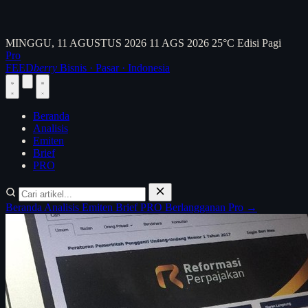
MINGGU, 11 AGUSTUS 2026
11 AGS 2026
25°C
Edisi Pagi
Pro
FEED
berry
Bisnis · Pasar · Indonesia
Beranda
Analisis
Emiten
Brief
PRO
Beranda
Analisis
Emiten
Brief
PRO
Berlangganan Pro →