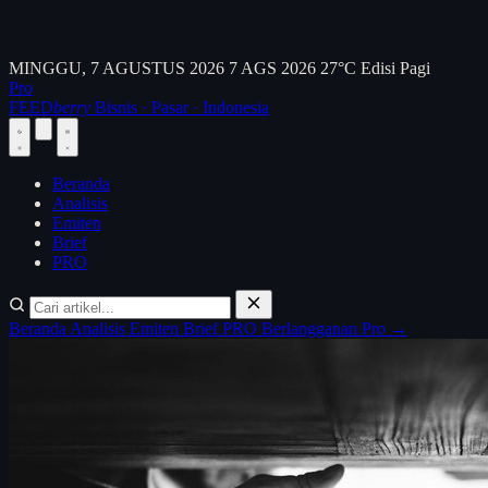
MINGGU, 7 AGUSTUS 2026
7 AGS 2026
27°C
Edisi Pagi
Pro
FEED
berry
Bisnis · Pasar · Indonesia
Beranda
Analisis
Emiten
Brief
PRO
Beranda
Analisis
Emiten
Brief
PRO
Berlangganan Pro →