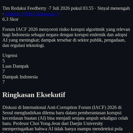
Tim Redaksi Feedberry
·
7 Juli 2026 pukul 03.55
·
Sinyal menengah
·
Sumber: CNBC Indonesia ↗
6.3
Skor
Forum IACF 2026 menyoroti risiko korupsi algoritmik yang relevan
bagi Indonesia sebagai negara dengan korupsi endemik dan adopsi
AI yang meningkat; dampak tersebar di sektor publik, pengadaan,
dan regulasi teknologi.
Urgensi
5
Luas Dampak
7
Dampak Indonesia
7
Ringkasan Eksekutif
Diskusi di International Anti-Corruption Forum (IACF) 2026 di
Seoul menghadirkan dilema baru dalam pemberantasan korupsi:
kecerdasan buatan (AI) bisa menjadi senjata ampuh sekaligus celah
baru. Profesor Choi Yong-Jeon dari Daejin University
memperingatkan bahwa AI tidak hanya mampu mendeteksi pola