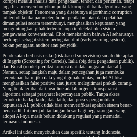
korupsi melalui analisis data pengadaan, tender, dan perizinan, tetapi
juga bisa menyembunyikan praktik korupsi di balik algoritma yang
tampak objektif. Fenomena yang disebutnya algorithmic corruption
ini terjadi ketika parameter, bobot penilaian, atau data pelatihan
dimanipulasi secara tersembunyi, menghasilkan keputusan yang
menguntungkan pihak tertentu tanpa terdeteksi oleh sistem
pengawasan konvensional. Choi menekankan bahwa AI seharusnya
berfungsi sebagai sistem peringatan dini (early warning system),
bukan pengganti auditor atau penyidik.
Pendekatan berbasis risiko (risk-based supervision) sudah diterapkan
di Inggris (Screening for Cartels), Italia (big data pengadaan publik),
dan Brasil (model prediksi korupsi dari data anggaran daerah).
Namun, setiap langkah maju dalam pencegahan juga membuka
kerentanan baru: jika data yang digunakan bias, model AI bisa
menghasilkan false positive atau justru melegitimasi praktik curang.
Yang tidak terlihat dari headline adalah urgensi transparansi
algoritma sebagai prasyarat kepercayaan publik. Tanpa akses
terbuka terhadap kode, data latih, dan proses pengambilan
keputusan AI, publik tidak bisa memverifikasi apakah sistem benar-
benar adil. Ini menjadi tantangan besar bagi negara-negara yang
adopsi AI-nya masih belum didukung regulasi yang memadai,
termasuk Indonesia.
Artikel ini tidak menyebutkan data spesifik tentang Indonesia,