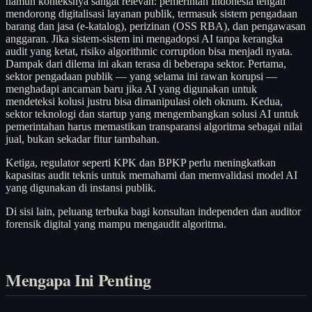
namun konteksnya sangat relevan: pemerintah Indonesia tengah
mendorong digitalisasi layanan publik, termasuk sistem pengadaan
barang dan jasa (e-katalog), perizinan (OSS RBA), dan pengawasan
anggaran. Jika sistem-sistem ini mengadopsi AI tanpa kerangka
audit yang ketat, risiko algorithmic corruption bisa menjadi nyata.
Dampak dari dilema ini akan terasa di beberapa sektor. Pertama,
sektor pengadaan publik — yang selama ini rawan korupsi —
menghadapi ancaman baru jika AI yang digunakan untuk
mendeteksi kolusi justru bisa dimanipulasi oleh oknum. Kedua,
sektor teknologi dan startup yang mengembangkan solusi AI untuk
pemerintahan harus memastikan transparansi algoritma sebagai nilai
jual, bukan sekadar fitur tambahan.
Ketiga, regulator seperti KPK dan BPKP perlu meningkatkan
kapasitas audit teknis untuk memahami dan memvalidasi model AI
yang digunakan di instansi publik.
Di sisi lain, peluang terbuka bagi konsultan independen dan auditor
forensik digital yang mampu mengaudit algoritma.
Mengapa Ini Penting