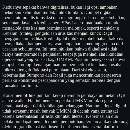
Keduanya sepakat bahwa digitalisasi bukan lagi opsi tambahan,
melainkan kebutuhan mutlak untuk tumbuh. Dompet digital
membantu praktis transaksi dan mengurangi risiko uang kembalian,
sementara layanan kredit seperti SPayLater dimanfaatkan untuk
mengelola arus kas saat permintaan melonjak, seperti menjelang
Lebaran. Strategi pengelolaan arus kas menjadi kunci: Ragil
menggunakan fasilitas kredit digital untuk membeli bahan baku dan
menyediakan hampers karyawan tanpa harus menunggu dana dari
pesanan sebelumnya. Ini menunjukkan bahwa digitalisasi tidak
hanya mempermudah penjualan, tetapi juga menjadi alat likuiditas
operasional yang krusial bagi UMKM. Pola ini menegaskan bahwa
adopsi teknologi keuangan mampu memperkuat ketahanan usaha
mikro di tengah fluktuasi permintaan. Dari sisi ekosistem,
keberhasilan Sumpono dan Ragil juga mencerminkan pergeseran
perilaku konsumen pascapandemi yang semakin terbiasa dengan
transaksi non-tunai.
Konsumen offline pun kini kerap meminta pembayaran melalui QR
atau e-wallet. Hal ini menekan pelaku UMKM untuk segera
beradaptasi agar tidak kehilangan pelanggan. Namun, adopsi digital
tidak seragam; masih banyak UMKM di daerah yang tertinggal
karena keterbatasan infrastruktur atau literasi. Keberhasilan dua
pelaku ini dapat menjadi model percontohan, terutama jika didukung
oleh program literasi dan insentif dari pemerintah serta platform