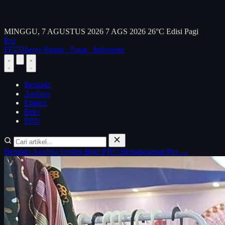
MINGGU, 7 AGUSTUS 2026
7 AGS 2026
26°C
Edisi Pagi
Pro
FEED
berry
Bisnis · Pasar · Indonesia
Beranda
Analisis
Emiten
Brief
PRO
Beranda
Analisis
Emiten
Brief
PRO
Berlangganan Pro →