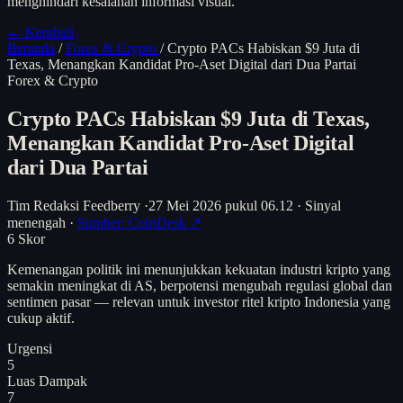
menghindari kesalahan informasi visual.
← Kembali
Beranda
/
Forex & Crypto
/
Crypto PACs Habiskan $9 Juta di
Texas, Menangkan Kandidat Pro-Aset Digital dari Dua Partai
Forex & Crypto
Crypto PACs Habiskan $9 Juta di Texas,
Menangkan Kandidat Pro-Aset Digital
dari Dua Partai
Tim Redaksi Feedberry
·
27 Mei 2026 pukul 06.12
·
Sinyal
menengah
·
Sumber: CoinDesk ↗
6
Skor
Kemenangan politik ini menunjukkan kekuatan industri kripto yang
semakin meningkat di AS, berpotensi mengubah regulasi global dan
sentimen pasar — relevan untuk investor ritel kripto Indonesia yang
cukup aktif.
Urgensi
5
Luas Dampak
7