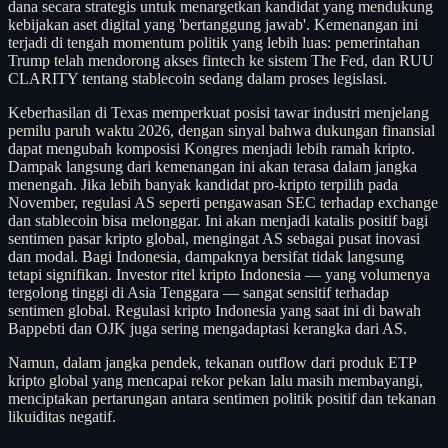
dana secara strategis untuk menargetkan kandidat yang mendukung
kebijakan aset digital yang 'bertanggung jawab'. Kemenangan ini
terjadi di tengah momentum politik yang lebih luas: pemerintahan
Trump telah mendorong akses fintech ke sistem The Fed, dan RUU
CLARITY tentang stablecoin sedang dalam proses legislasi.
Keberhasilan di Texas memperkuat posisi tawar industri menjelang
pemilu paruh waktu 2026, dengan sinyal bahwa dukungan finansial
dapat mengubah komposisi Kongres menjadi lebih ramah kripto.
Dampak langsung dari kemenangan ini akan terasa dalam jangka
menengah. Jika lebih banyak kandidat pro-kripto terpilih pada
November, regulasi AS seperti pengawasan SEC terhadap exchange
dan stablecoin bisa melonggar. Ini akan menjadi katalis positif bagi
sentimen pasar kripto global, mengingat AS sebagai pusat inovasi
dan modal. Bagi Indonesia, dampaknya bersifat tidak langsung
tetapi signifikan. Investor ritel kripto Indonesia — yang volumenya
tergolong tinggi di Asia Tenggara — sangat sensitif terhadap
sentimen global. Regulasi kripto Indonesia yang saat ini di bawah
Bappebti dan OJK juga sering mengadaptasi kerangka dari AS.
Namun, dalam jangka pendek, tekanan outflow dari produk ETP
kripto global yang mencapai rekor pekan lalu masih membayangi,
menciptakan pertarungan antara sentimen politik positif dan tekanan
likuiditas negatif.