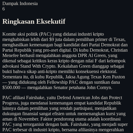
Dampak Indonesia
6
Ringkasan Eksekutif
Komite aksi politik (PAC) yang didanai industri kripto
menghabiskan lebih dari $9 juta dalam pemilihan primer di Texas,
menghasilkan kemenangan bagi kandidat dari Partai Demokrat dan
Partai Republik yang pro-aset digital. Di kubu Demokrat, Christian
Menefee berhasil mengalahkan anggota DPR Al Green, yang
dikenal sebagai kritikus keras kripto dengan nilai F dari kelompok
advokasi Stand With Crypto. Kekalahan Green dianggap sebagai
bukti bahwa sikap anti-kripto memiliki konsekuensi elektoral.
Sementara itu, di kubu Republik, Jaksa Agung Texas Ken Paxton
— yang didukung oleh Fellowship PAC dengan suntikan dana
$500.000 — mengalahkan Senator petahana John Cornyn.
PAC afiliasi Fairshake, yaitu Defend American Jobs dan Protect
Progress, juga mendanai kemenangan empat kandidat Republik
lainnya dalam pemilihan yang rendah partisipasi, menjadikan
dukungan finansial sangat efisien untuk memenangkan kursi yang
aman di November. Faktor pendorong utama adalah koordinasi
PAC yang terorganisir dengan baik. Fairshake, yang menjadi super
PAC terbesar di industri kripto, bersama afiliasinya mengerahkan