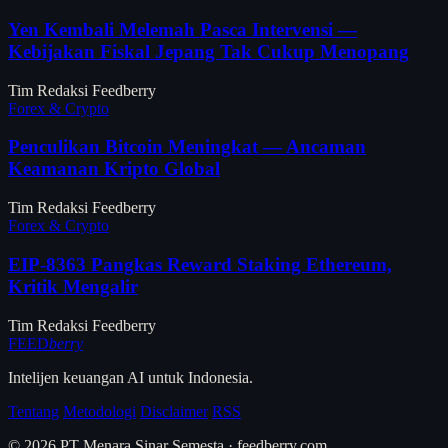
Yen Kembali Melemah Pasca Intervensi —
Kebijakan Fiskal Jepang Tak Cukup Menopang
Tim Redaksi Feedberry
Forex & Crypto
Penculikan Bitcoin Meningkat — Ancaman
Keamanan Kripto Global
Tim Redaksi Feedberry
Forex & Crypto
EIP-8363 Pangkas Reward Staking Ethereum,
Kritik Mengalir
Tim Redaksi Feedberry
FEED
berry
Intelijen keuangan AI untuk Indonesia.
Tentang
Metodologi
Disclaimer
RSS
© 2026 PT Menara Sinar Semesta · feedberry.com