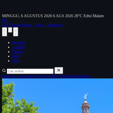
MINGGU, 6 AGUSTUS 2026
6 AGS 2026
28°C
Edisi Malam
Pro
FEED
berry
Bisnis · Pasar · Indonesia
Beranda
Analisis
Emiten
Brief
PRO
Beranda
Analisis
Emiten
Brief
PRO
Berlangganan Pro →