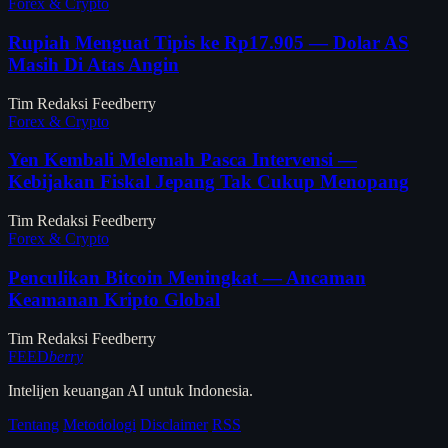
Forex & Crypto
Rupiah Menguat Tipis ke Rp17.905 — Dolar AS
Masih Di Atas Angin
Tim Redaksi Feedberry
Forex & Crypto
Yen Kembali Melemah Pasca Intervensi —
Kebijakan Fiskal Jepang Tak Cukup Menopang
Tim Redaksi Feedberry
Forex & Crypto
Penculikan Bitcoin Meningkat — Ancaman
Keamanan Kripto Global
Tim Redaksi Feedberry
FEED
berry
Intelijen keuangan AI untuk Indonesia.
Tentang
Metodologi
Disclaimer
RSS