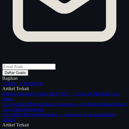
Daftar Gratis
Bagikan
Twitter / X
WhatsApp
Artikel Terkait
Rupiah Menguat Tipis ke Rp17.905 — Dolar AS Masih Di Atas
Angin
Yen Kembali Melemah Pasca Intervensi — Kebijakan Fiskal Jepang
Tak Cukup Menopang
Penculikan Bitcoin Meningkat — Ancaman Keamanan Kripto
Global
Artikel Terkait