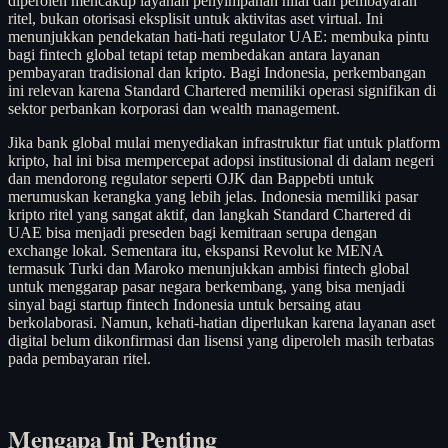
diperoleh mencakup layanan penyimpanan nilai dan pembayaran
ritel, bukan otorisasi eksplisit untuk aktivitas aset virtual. Ini
menunjukkan pendekatan hati-hati regulator UAE: membuka pintu
bagi fintech global tetapi tetap membedakan antara layanan
pembayaran tradisional dan kripto. Bagi Indonesia, perkembangan
ini relevan karena Standard Chartered memiliki operasi signifikan di
sektor perbankan korporasi dan wealth management.
Jika bank global mulai menyediakan infrastruktur fiat untuk platform
kripto, hal ini bisa mempercepat adopsi institusional di dalam negeri
dan mendorong regulator seperti OJK dan Bappebti untuk
merumuskan kerangka yang lebih jelas. Indonesia memiliki pasar
kripto ritel yang sangat aktif, dan langkah Standard Chartered di
UAE bisa menjadi preseden bagi kemitraan serupa dengan
exchange lokal. Sementara itu, ekspansi Revolut ke MENA
termasuk Turki dan Maroko menunjukkan ambisi fintech global
untuk menggarap pasar negara berkembang, yang bisa menjadi
sinyal bagi startup fintech Indonesia untuk bersaing atau
berkolaborasi. Namun, kehati-hatian diperlukan karena layanan aset
digital belum dikonfirmasi dan lisensi yang diperoleh masih terbatas
pada pembayaran ritel.
Mengapa Ini Penting