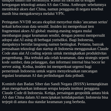
dihapus dalam rilis berikutnya. Kasus ini mencuat di tengah
ketegangan teknologi antara AS dan China. Anthropic sebelumnya
memblokir akses dari China, namun pengguna di negara tersebut
masih bisa mengaksesnya melalui VPN.
Peringatan NVDB secara eksplisit menyebut risiko 'ancaman serius'
terkait kebocoran data sensitif. Insiden ini memperkuat tren
fragmentasi akses AI global: masing-masing negara mulai
membangun pagar keamanan sendiri, dengan potensi mempersulit
adopsi alat AI asing di berbagai yurisdiksi. Bagi Indonesia,
dampaknya bersifat langsung namun bertingkat. Pertama, banyak
perusahaan teknologi dan startup di Indonesia menggunakan Claude
Code atau alat AI coding sejenis untuk meningkatkan produktivitas
pengembang. Jika terbukti ada celah keamanan, data strategis seperti
kode sumber, data pelanggan, dan informasi internal bisa bocor ke
server asing. Kedua, insiden ini memperkuat urgensi bagi
pemerintah Indonesia untuk segera menyelesaikan rancangan
regulasi keamanan AI dan perlindungan data pribadi.
Kominfo dan Badan Siber dan Sandi Negara (BSSN) kemungkinan
akan mengeluarkan imbauan serupa kepada institusi pengguna
Claude Code di Indonesia. Ketiga, persaingan geopolitik antara blok
AS dan China dalam AI menciptakan ketidakpastian: Indonesia bisa
terjepit di antara dua standar keamanan yang berbeda.