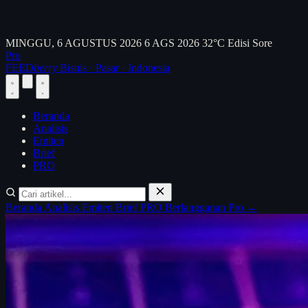
MINGGU, 6 AGUSTUS 2026
6 AGS 2026
32°C
Edisi Sore
Pro
FEED
berry
Bisnis · Pasar · Indonesia
Beranda
Analisis
Emiten
Brief
PRO
Beranda
Analisis
Emiten
Brief
PRO
Berlangganan Pro →