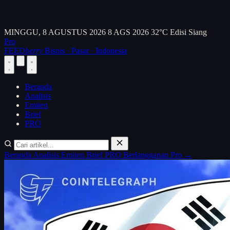
MINGGU, 8 AGUSTUS 2026
8 AGS 2026
32°C
Edisi Siang
Pro
FEED
berry
Bisnis · Pasar · Indonesia
Beranda
Analisis
Emiten
Brief
PRO
Beranda
Analisis
Emiten
Brief
PRO
Berlangganan Pro →