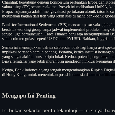
Chainlink bergabung dengan konsorsium perbankan Eropa dan Korea 
valuta asing (FX) secara real-time. Proyek ini melibatkan UniKA, ko
Eropa. Tujuannya adalah mengevaluasi pertukaran atomik (atomic swap
merupakan bagian dari tren yang lebih luas di mana bank-bank global
Bank for International Settlements (BIS) mencatat pasar valas global
berstatus working group tanpa jadwal implementasi produksi, langkah i
serupa juga bermunculan. Trace Finance baru saja mengumpulkan
US
stablecoin teregulasi seperti USDC dan PY
USD.
Bahkan, Inggris mel
Semua ini menunjukkan bahwa stablecoin tidak lagi hanya aset spekul
implikasi bertahap namun penting. Pertama, ketika institusi keuangan
yang sangat aktif di bursa kripto lokal. Kedua, potensi pengurangan b
Biaya remitansi yang lebih murah bisa mendorong inklusi keuangan da
Ketiga, Bank Indonesia yang tengah mengembangkan Rupiah Digital 
di Hong Kong, untuk menentukan posisi Indonesia dalam memilih an
Mengapa Ini Penting
Ini bukan sekadar berita teknologi — ini sinyal b