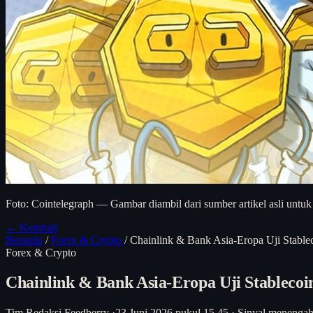
Foto: Cointelegraph — Gambar diambil dari sumber artikel asli untuk
← Kembali
Beranda
/
Forex & Crypto
/
Chainlink & Bank Asia-Eropa Uji Stablec
Forex & Crypto
Chainlink & Bank Asia-Eropa Uji Stablecoin
Tim Redaksi Feedberry
·
23 Juni 2026 pukul 15.45
·
Sinyal menenga