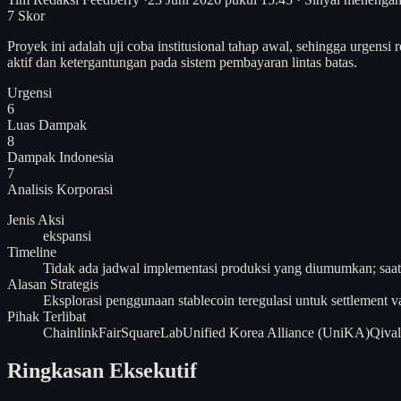
7
Skor
Proyek ini adalah uji coba institusional tahap awal, sehingga urgens
aktif dan ketergantungan pada sistem pembayaran lintas batas.
Urgensi
6
Luas Dampak
8
Dampak Indonesia
7
Analisis
Korporasi
Jenis Aksi
ekspansi
Timeline
Tidak ada jadwal implementasi produksi yang diumumkan; saat
Alasan Strategis
Eksplorasi penggunaan stablecoin teregulasi untuk settlement v
Pihak Terlibat
Chainlink
FairSquareLab
Unified Korea Alliance (UniKA)
Qival
Ringkasan Eksekutif