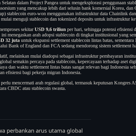
Selatan dalam Project Pangea untuk mengeksplorasi penggunaan stabl
nsorsium yang mencakup lebih dari selusin bank komersial Korea, dan 
) stablecoin euro-won menggunakan infrastruktur data Chainlink dan te
 mulai menguji stablecoin dan tokenized deposits untuk infrastruktur
 memproses sekitar
USD 9,6 triliun
per hari, sehingga potensi efisiensi
ni menegaskan arah adopsi stablecoin di tingkat institusional yang sem
D 32 juta
untuk ekspansi settlement stablecoin lintas batas, sementa
alui Bank of England dan FCA sedang mendorong sistem settlement ha
atif, melainkan mulai diadopsi sebagai infrastruktur pembayaran inst
 global semakin percaya pada stablecoin, kepercayaan terhadap aset di
iaya dan waktu settlement lintas batas sangat relevan bagi Indonesia se
n efisiensi bagi pekerja migran Indonesia.
perlu mencermati arah regulasi global, termasuk keputusan Kongres A
tara CBDC atau stablecoin swasta.
ahwa perbankan arus utama global