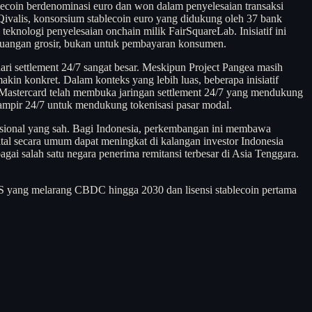
ecoin berdenominasi euro dan won dalam penyelesaian transaksi
Qivalis, konsorsium stablecoin euro yang didukung oleh 37 bank
knologi penyelesaian onchain milik FairSquareLab. Inisiatif ini
 keuangan grosir, bukan untuk pembayaran konsumen.
 dari settlement 24/7 sangat besar. Meskipun Project Pangea masih
akin konkret. Dalam konteks yang lebih luas, beberapa inisiatif
ra Mastercard telah membuka jaringan settlement 24/7 yang mendukung
mpir 24/7 untuk mendukung tokenisasi pasar modal.
itusional yang sah. Bagi Indonesia, perkembangan ini membawa
gital secara umum dapat meningkat di kalangan investor Indonesia
bagai salah satu negara penerima remitansi terbesar di Asia Tenggara.
S yang melarang CBDC hingga 2030 dan lisensi stablecoin pertama