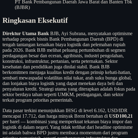
PT Bank Pembangunan Daerah Jawa Barat dan Banten Tbk
(BJBR)
Ringkasan Eksekutif
Direktur Utama Bank
BJB, Ayi Subrana, menyatakan optimisme
terhadap prospek bisnis Bank Pembangunan Daerah (BPD) di
tengah tantangan kenaikan biaya logistik dan pelemahan rupiah
pada 2026. Bank BJB melihat peluang pertumbuhan di segmen
perdagangan besar dan eceran, agribisnis, industri pengolahan,
konstruksi, infrastruktur, pertanian, serta peternakan. Sektor
kesehatan dan pendidikan juga dinilai stabil. Bank BJB
berkomitmen menjaga kualitas kredit dengan prinsip kehati-hatian,
sembari mewaspadai volatilitas nilai tukar, arah suku bunga global,
dan lonjakan biaya logistik yang dapat menekan daya beli dan
penyaluran kredit. Strategi utama yang diterapkan adalah fokus pada
sektor berdaya tahan seperti UMKM, perdagangan, dan sektor
terkait program prioritas pemerintah.
Data pasar terkini menunjukkan IHSG di level 6.162, USD/IDR
mencapai 17.712, dan harga minyak Brent bertahan di
USD100,21
per barel — kombinasi yang memperkuat tekanan biaya impor dan
logistik di dalam negeri. Yang tidak terlihat dari headline optimisme
ini adalah bahwa BPD justru membaca momentum dari program