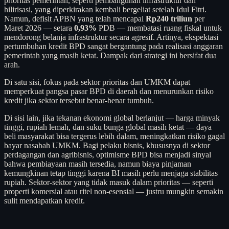
prioritas pemerintah, seperti pembangunan infrastruktur dan
hilirisasi, yang diperkirakan kembali bergeliat setelah Idul Fitri.
Namun, defisit APBN yang telah mencapai
Rp240 triliun
per
Maret 2026 — setara
0,93%
PDB — membatasi ruang fiskal untuk
mendorong belanja infrastruktur secara agresif. Artinya, ekspektasi
pertumbuhan kredit BPD sangat bergantung pada realisasi anggaran
pemerintah yang masih ketat. Dampak dari strategi ini bersifat dua
arah.
Di satu sisi, fokus pada sektor prioritas dan UMKM dapat
memperkuat pangsa pasar BPD di daerah dan menurunkan risiko
kredit jika sektor tersebut benar-benar tumbuh.
Di sisi lain, jika tekanan ekonomi global berlanjut — harga minyak
tinggi, rupiah lemah, dan suku bunga global masih ketat — daya
beli masyarakat bisa tergerus lebih dalam, meningkatkan risiko gagal
bayar nasabah UMKM. Bagi pelaku bisnis, khususnya di sektor
perdagangan dan agribisnis, optimisme BPD bisa menjadi sinyal
bahwa pembiayaan masih tersedia, namun biaya pinjaman
kemungkinan tetap tinggi karena BI masih perlu menjaga stabilitas
rupiah. Sektor-sektor yang tidak masuk dalam prioritas — seperti
properti komersial atau ritel non-esensial — justru mungkin semakin
sulit mendapatkan kredit.