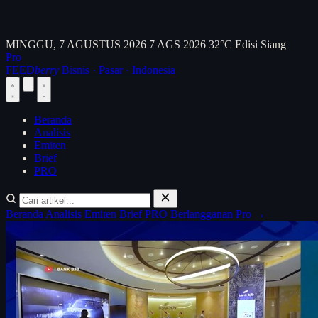
MINGGU, 7 AGUSTUS 2026
7 AGS 2026
32°C
Edisi Siang
Pro
FEED
berry
Bisnis · Pasar · Indonesia
Beranda
Analisis
Emiten
Brief
PRO
Beranda
Analisis
Emiten
Brief
PRO
Berlangganan Pro →