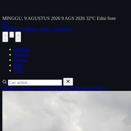
MINGGU, 9 AGUSTUS 2026
9 AGS 2026
32°C
Edisi Sore
Pro
FEED
berry
Bisnis · Pasar · Indonesia
Beranda
Analisis
Emiten
Brief
PRO
Beranda
Analisis
Emiten
Brief
PRO
Berlangganan Pro →