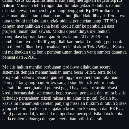
dalam kasus korupsi fasilitas kredit yang merugikan negara
Rp1,3
triliun
. Vonis ini lebih ringan dari tuntutan jaksa 16 tahun, namun
disertai kewajiban membayar uang pengganti
Rp677 miliar
dan
ancaman pidana tambahan enam tahun jika tidak dibayar. Terdakwa
juga terbukti melakukan tindak pidana pencucian uang (TPPU)
dengan mengalihkan dana hasil kredit fiktif ke pembelian aset
properti, tanah, dan sawah. Modus operandinya melibatkan
manipulasi laporan keuangan Sritex tahun 2017–2019 dan
pembuatan invoice fiktif yang dialirkan melalui rekening pemasok
lalu dikembalikan ke perusahaan melalui akun Toko Wijaya. Kasus
ini melibatkan tiga bank pembangunan daerah yang sumber dananya
berasal dari APBD.
Majelis hakim menilai perbuatan terdakwa dilakukan secara
sistematis dengan memanfaatkan nama besar Sritex, serta tidak
kooperatif selama persidangan sehingga memberatkan hukuman.
Dampak langsung bagi Sritex sangat signifikan: kreditor bank
daerah kini menghadapi potensi gagal bayar atau restrukturisasi
kredit bermasalah, sementara kepercayaan pemasok dan mitra bisnis
terhadap perusahaan tekstil raksasa ini akan terpukul. Selain itu,
kasus ini menambah deretan panjang masalah hukum di tubuh Sritex
yang sebelumnya telah mengalami kesulitan keuangan dan PKPU.
Bagi pasar modal, vonis ini memperkuat persepsi risiko tata kelola
pada emiten keluarga dengan keterkaitan politik daerah.