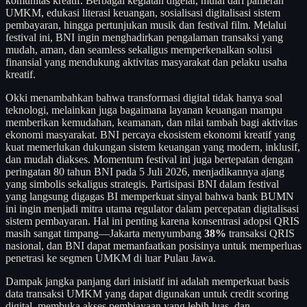
komunitas kreatif. Berbagai kegiatan digelar, mulai dari pameran
UMKM, edukasi literasi keuangan, sosialisasi digitalisasi sistem
pembayaran, hingga pertunjukan musik dan festival film. Melalui
festival ini, BNI ingin menghadirkan pengalaman transaksi yang
mudah, aman, dan seamless sekaligus memperkenalkan solusi
finansial yang mendukung aktivitas masyarakat dan pelaku usaha
kreatif.
Okki menambahkan bahwa transformasi digital tidak hanya soal
teknologi, melainkan juga bagaimana layanan keuangan mampu
memberikan kemudahan, keamanan, dan nilai tambah bagi aktivitas
ekonomi masyarakat. BNI percaya ekosistem ekonomi kreatif yang
kuat memerlukan dukungan sistem keuangan yang modern, inklusif,
dan mudah diakses. Momentum festival ini juga bertepatan dengan
peringatan 80 tahun BNI pada 5 Juli 2026, menjadikannya ajang
yang simbolis sekaligus strategis. Partisipasi BNI dalam festival
yang langsung digagas BI memperkuat sinyal bahwa bank BUMN
ini ingin menjadi mitra utama regulator dalam percepatan digitalisasi
sistem pembayaran. Hal ini penting karena konsentrasi adopsi QRIS
masih sangat timpang—Jakarta menyumbang
38%
transaksi QRIS
nasional, dan BNI dapat memanfaatkan posisinya untuk memperluas
penetrasi ke segmen UMKM di luar Pulau Jawa.
Dampak jangka panjang dari inisiatif ini adalah memperkuat basis
data transaksi UMKM yang dapat digunakan untuk credit scoring
digital, membuka akses pembiayaan yang lebih luas, dan