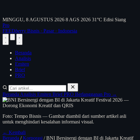
MINGGU, 8 AGUSTUS 2026
8 AGS 2026
31°C
Edisi Siang
Pro
FEED
berry
Bisnis · Pasar · Indonesia
Beranda
Analisis
Emiten
Brief
PRO
Beranda
Analisis
Emiten
Brief
PRO
Berlangganan Pro →
Foto: Tempo Bisnis — Gambar diambil dari sumber artikel asli
untuk menghindari kesalahan informasi visual.
← Kembali
Beranda
/
Korporasi
/
BNI Bersinergi dengan BI di Jakarta Kreatif