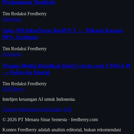
Penjaminan Tumbuh
Tim Redaksi Feedberry
Korporasi
Spin-Off InfraNexia Rp49,9 T — Telkom Kuasai
90% Jaringan
Tim Redaksi Feedberry
Korporasi
Trump Media Batalkan Deal Crypto.com US$6,4 M
— Fokus ke Energi
Tim Redaksi Feedberry
FEED
berry
Intelijen keuangan AI untuk Indonesia.
Tentang
Metodologi
Disclaimer
RSS
© 2026 PT Menara Sinar Semesta · feedberry.com
Konten Feedberry adalah analisis editorial, bukan rekomendasi