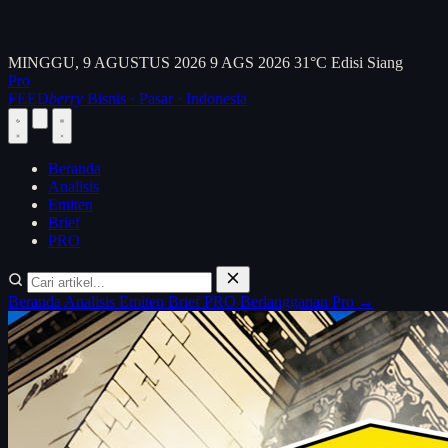
MINGGU, 9 AGUSTUS 2026
9 AGS 2026
31°C
Edisi Siang
Pro
FEED
berry
Bisnis · Pasar · Indonesia
Beranda
Analisis
Emiten
Brief
PRO
Beranda
Analisis
Emiten
Brief
PRO
Berlangganan Pro →