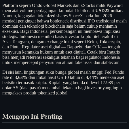
Platform seperti Ondo Global Markets dan xStocks milik Payward
mencatat volume perdagangan kumulatif lebih dari
USD25 miliar
.
Namun, kegagalan tokenized shares SpaceX pada Juni 2026
menjadi pengingat bahwa bottleneck distribusi IPO tradisional masih
dominan dan teknologi blockchain saja belum cukup menjamin
eksekusi. Bagi Indonesia, perkembangan ini membawa implikasi
strategis. Indonesia memiliki basis investor kripto ritel teraktif di
Asia Tenggara, dengan exchange lokal seperti Reku, Tokocrypto,
dan Pintu. Regulator aset digital — Bappebti dan OJK — tengah
menyusun kerangka hukum untuk aset digital. Cetak biru Inggris
bisa menjadi referensi sekaligus tekanan bagi regulator Indonesia
untuk mempercepat penyusunan aturan tokenisasi dan stablecoin.
Di sisi lain, lingkungan suku bunga global masih tinggi: Fed Funds
rate di
3,63%
dan imbal hasil US 10 tahun di
4,44%
menekan aset
berisiko termasuk kripto. Rupiah yang berada di level 17.989 per
dolar AS (data pasar) menambah tekanan bagi investor yang ingin
mengakses produk tokenized global.
Mengapa Ini Penting