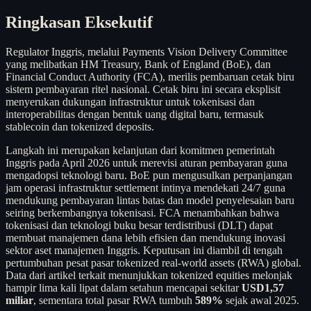
Ringkasan Eksekutif
Regulator Inggris, melalui Payments Vision Delivery Committee
yang melibatkan HM Treasury, Bank of England (BoE), dan
Financial Conduct Authority (FCA), merilis pembaruan cetak biru
sistem pembayaran ritel nasional. Cetak biru ini secara eksplisit
menyerukan dukungan infrastruktur untuk tokenisasi dan
interoperabilitas dengan bentuk uang digital baru, termasuk
stablecoin dan tokenized deposits.
Langkah ini merupakan kelanjutan dari komitmen pemerintah
Inggris pada April 2026 untuk merevisi aturan pembayaran guna
mengadopsi teknologi baru. BoE pun mengusulkan perpanjangan
jam operasi infrastruktur settlement intinya mendekati 24/7 guna
mendukung pembayaran lintas batas dan model penyelesaian baru
seiring berkembangnya tokenisasi. FCA menambahkan bahwa
tokenisasi dan teknologi buku besar terdistribusi (DLT) dapat
membuat manajemen dana lebih efisien dan mendukung inovasi
sektor aset manajemen Inggris. Keputusan ini diambil di tengah
pertumbuhan pesat pasar tokenized real-world assets (RWA) global.
Data dari artikel terkait menunjukkan tokenized equities melonjak
hampir lima kali lipat dalam setahun mencapai sekitar
USD1,57
miliar
, sementara total pasar RWA tumbuh
589%
sejak awal 2025.