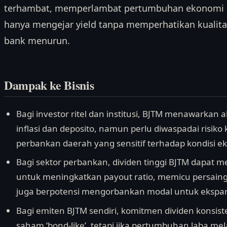
terhambat, memperlambat pertumbuhan ekonomi daer
hanya mengejar yield tanpa memperhatikan kualitas 
bank menurun.
Dampak ke Bisnis
Bagi investor ritel dan institusi, BJTM menawarkan al
inflasi dan deposito, namun perlu diwaspadai risiko
perbankan daerah yang sensitif terhadap kondisi e
Bagi sektor perbankan, dividen tinggi BJTM dapat 
untuk meningkatkan payout ratio, memicu persain
juga berpotensi mengorbankan modal untuk ekspansi
Bagi emiten BJTM sendiri, komitmen dividen konsis
saham ‘bond-like’, tetapi jika pertumbuhan laba m