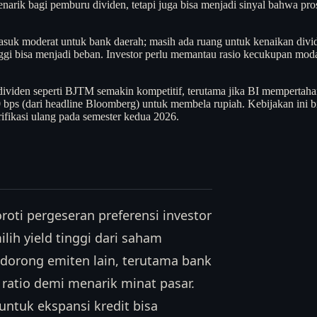
enarik bagi pemburu dividen, tetapi juga bisa menjadi sinyal bahwa p
suk moderat untuk bank daerah; masih ada ruang untuk kenaikan divi
nggi bisa menjadi beban. Investor perlu memantau rasio kecukupan mo
 dividen seperti BJTM semakin kompetitif, terutama jika BI memperta
 bps (dari headline Bloomberg) untuk membela rupiah. Kebijakan ini
ifikasi ulang pada semester kedua 2026.
oti pergeseran preferensi investor
lih yield tinggi dari saham
ndorong emiten lain, terutama bank
ratio demi menarik minat pasar.
untuk ekspansi kredit bisa