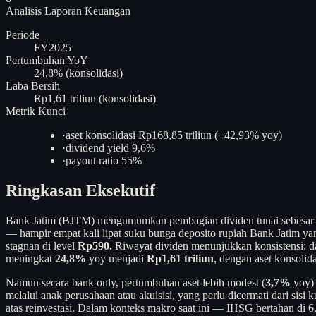
Analisis
Laporan Keuangan
Periode
FY2025
Pertumbuhan YoY
24,8% (konsolidasi)
Laba Bersih
Rp1,61 triliun (konsolidasi)
Metrik Kunci
·
aset konsolidasi Rp168,85 triliun (+42,93% yoy)
·
dividend yield 9,6%
·
payout ratio 55%
Ringkasan Eksekutif
Bank Jatim (BJTM) mengumumkan pembagian dividen tunai sebesa
— hampir empat kali lipat suku bunga deposito rupiah Bank Jatim yan
stagnan di level
Rp590.
Riwayat dividen menunjukkan konsistensi: d
meningkat
24,8%
yoy menjadi
Rp1,61 triliun
, dengan aset konsolid
Namun secara bank only, pertumbuhan aset lebih modest (
3,7%
yoy) 
melalui anak perusahaan atau akuisisi, yang perlu dicermati dari sisi k
atas reinvestasi. Dalam konteks makro saat ini — IHSG bertahan di 