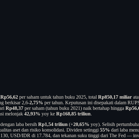
r
Rp56,62
per saham untuk tahun buku 2025, total
Rp850,17 miliar
at
g berkisar 2,6-
2,75%
per tahun. Keputusan ini disepakati dalam RUP
ari
Rp48,37
per saham (tahun buku 2021) naik bertahap hingga
Rp56,
asi melonjak
42,93%
yoy ke
Rp168,85 triliun
.
dengan laba bersih
Rp1,54 triliun
(+
20,65%
yoy). Selisih pertumbuha
ualitas aset dan risiko konsolidasi. Dividen setinggi
55%
dari laba men
6.130, USD/IDR di 17.784, dan tekanan suku tinggi dari The Fed — in