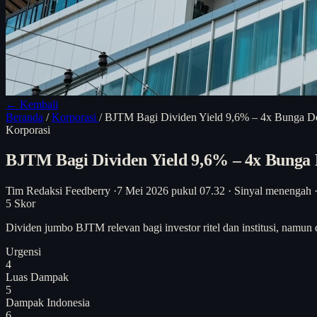
← Kembali
Beranda
/
Korporasi
/
BJTM Bagi Dividen Yield 9,6% – 4x Bunga Dep
Korporasi
BJTM Bagi Dividen Yield 9,6% – 4x Bunga D
Tim Redaksi Feedberry
·
7 Mei 2026 pukul 07.32
·
Sinyal menengah
5
Skor
Dividen jumbo BJTM relevan bagi investor ritel dan institusi, namun
Urgensi
4
Luas Dampak
5
Dampak Indonesia
6