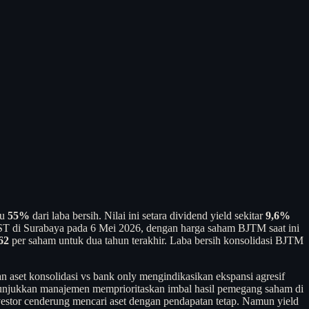
au
55%
dari laba bersih. Nilai ini setara dividend yield sekitar
9,6%
ST di Surabaya pada 6 Mei 2026, dengan harga saham BJTM saat ini
62
per saham untuk dua tahun terakhir. Laba bersih konsolidasi BJTM
n aset konsolidasi vs bank only mengindikasikan ekspansi agresif
unjukkan manajemen memprioritaskan imbal hasil pemegang saham di
vestor cenderung mencari aset dengan pendapatan tetap. Namun yield