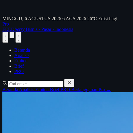
MINGGU, 6 AGUSTUS 2026
6 AGS 2026
26°C
Edisi Pagi
Pro
FEED
berry
Bisnis · Pasar · Indonesia
Beranda
Analisis
Emiten
Brief
PRO
Beranda
Analisis
Emiten
Brief
PRO
Berlangganan Pro →