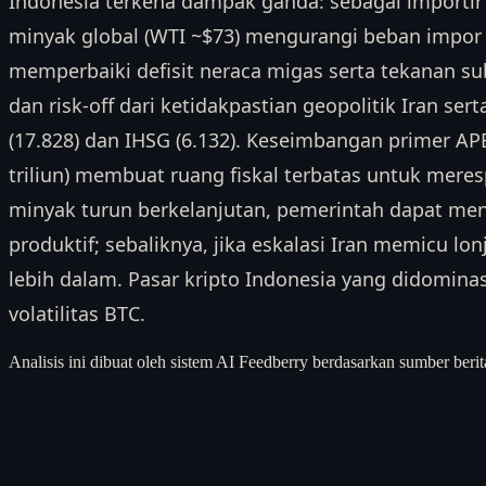
Indonesia terkena dampak ganda: sebagai importir
minyak global (WTI ~$73) mengurangi beban impor 
memperbaiki defisit neraca migas serta tekanan s
dan risk-off dari ketidakpastian geopolitik Iran se
(17.828) dan IHSG (6.132). Keseimbangan primer AP
triliun) membuat ruang fiskal terbatas untuk mere
minyak turun berkelanjutan, pemerintah dapat men
produktif; sebaliknya, jika eskalasi Iran memicu l
lebih dalam. Pasar kripto Indonesia yang didominasi
volatilitas BTC.
Analisis ini dibuat oleh sistem AI Feedberry berdasarkan sumber berit