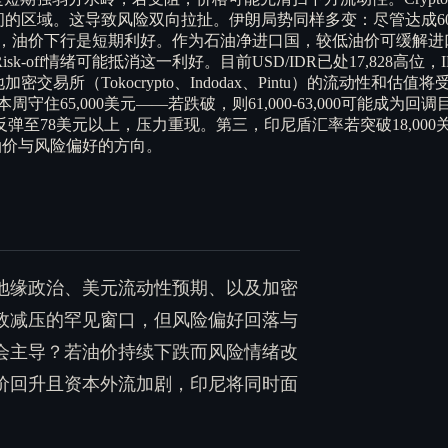
是下次访问的区域。这导致风险双向拉扯。伊朗局势同样多变：尽管
言，油价下行是短期利好。作为石油净进口国，较低油价可缓解进
sk-off情绪可能抵消这一利好。目前USD/IDR已处17,828高
交易所（Tokocrypto、Indodax、Pintu）的流动性
住65,000美元——若跌破，则61,000-63,000可能成为
至78美元以上，压力重现。第三，印尼盾汇率若突破18,000
油价与风险偏好的方向。
地缘政治、美元流动性预期、以及加密
政减压的罕见窗口，但风险偏好回落与
会主导？若油价持续下跌而风险情绪改
价回升且资本外流加剧，印尼将同时面