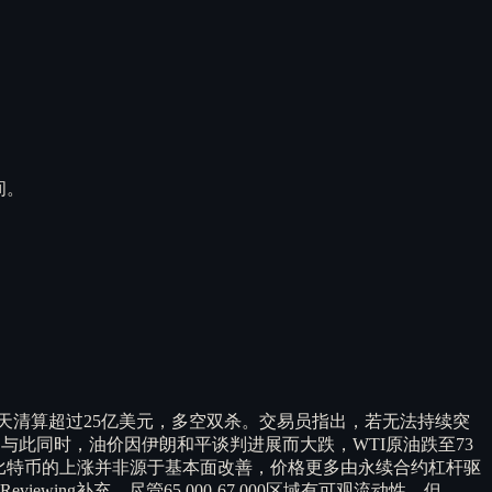
间。
过去七天清算超过25亿美元，多空双杀。交易员指出，若无法持续突
忽视。与此同时，油价因伊朗和平谈判进展而大跌，WTI原油跌至73
 比特币的上涨并非源于基本面改善，价格更多由永续合约杠杆驱
iewing补充，尽管65,000-67,000区域有可观流动性，但