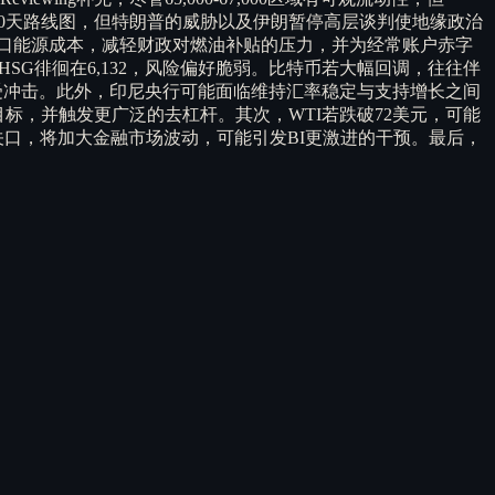
达成60天路线图，但特朗普的威胁以及伊朗暂停高层谈判使地缘政治
口能源成本，减轻财政对燃油补贴的压力，并为经常账户赤字
位，IHSG徘徊在6,132，风险偏好脆弱。比特币若大幅回调，往往伴
和估值将受冲击。此外，印尼央行可能面临维持汇率稳定与支持增长之间
回调目标，并触发更广泛的去杠杆。其次，WTI若跌破72美元，可能
关口，将加大金融市场波动，可能引发BI更激进的干预。最后，