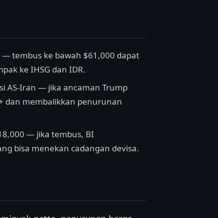
00 — tembus ke bawah $61,000 dapat
ampak ke IHSG dan IDR.
si AS-Iran — jika ancaman Trump
 $80+ dan membalikkan penurunan
18,000 — jika tembus, BI
yang bisa menekan cadangan devisa.