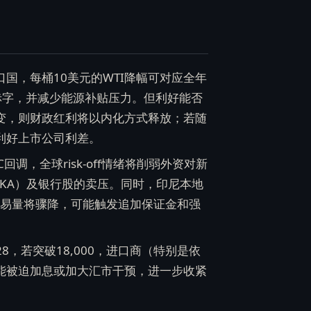
国，每桶10美元的WTI降幅可对应全年
户赤字，并减少能源补贴压力。但利好能否
变，则财政红利将以内化方式释放；若随
利好上市公司利差。
调，全球risk-off情绪将削弱外资对新
BUKA）及银行股的卖压。同时，印尼本地
）的散户交易量将骤降，可能触发追加保证金和强
28，若突破18,000，进口商（特别是依
能被迫加息或加大汇市干预，进一步收紧
。