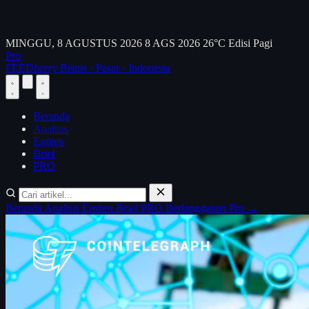
MINGGU, 8 AGUSTUS 2026
8 AGS 2026
26°C
Edisi Pagi
Pro
FEED
berry
Bisnis · Pasar · Indonesia
Beranda
Analisis
Emiten
Brief
PRO
Beranda
Analisis
Emiten
Brief
PRO
Berlangganan Pro →