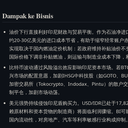
Dampak ke Bisnis
油价下行直接利好印尼财政与贸易平衡。作为石油净进口
约20-30亿美元的进口成本节省，有助于缩窄经常账
实现取决于国内燃油定价机制：若政府维持补贴油价不
国际价格下调非补贴燃油，则运输与制造业成本下降，
比特币波动通过风险溢出效应影响印尼资本市场。若BTC回
兴市场的配置意愿，加剧IHSG中科技股（如GOTO、
加密交易所（Tokocrypto、Indodax、Pintu
制平仓，加剧市场动荡。
美元强势持续侵蚀印尼盾购买力。USD/IDR已处于17,8
赖原材料和资本货物的制造商）将面临利润骤缩。BI可
国内流动性，对房地产、汽车等利率敏感行业构成抑制