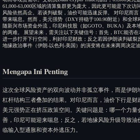
61,000-63,000区域的清算集群更为庞大，因此更可能
风险依然高企。若谈判破裂，油价可能迅速反弹。 对印尼而
带来喘息。然而，美元强势（DXY持稳于100.90附近）和全球Ri
随新兴市场资金外流，印尼科技股（如GOTO、BUKA）及本地加密
的两难。 展望未来，需关注以下关键信号：首先，BTC能否在本周守
进一步打开下行空间，利好印尼财政；反之若因伊朗谈判破裂反弹
地缘政治事件（伊朗-以色列-美国）的演变将在未来两周决定
Mengapa Ini Penting
这次全球风险资产的双向波动并非孤立事件，而是伊朗
杠杆结构三者叠加的结果。对印尼而言，油价下行是财
美元强势正在挤压政策空间。关键问题是：哪一个力量
善，印尼可能迎来喘息；反之，若地缘风险升级导致油
临输入型通胀和资本外逃压力。