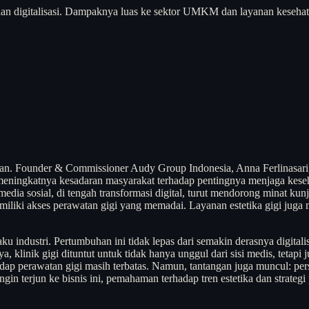
dan digitalisasi. Dampaknya luas ke sektor UMKM dan layanan kesehata
ifikan. Founder & Commissioner Audy Group Indonesia, Anna Ferlinasar
meningkatnya kesadaran masyarakat terhadap pentingnya menjaga keseh
m media sosial, di tengah transformasi digital, turut mendorong minat 
ki akses perawatan gigi yang memadai. Layanan estetika gigi juga menj
aku industri. Pertumbuhan ini tidak lepas dari semakin derasnya digita
klinik gigi dituntut untuk tidak hanya unggul dari sisi medis, tetapi
adap perawatan gigi masih terbatas. Namun, tantangan juga muncul: persa
n terjun ke bisnis ini, pemahaman terhadap tren estetika dan strategi 