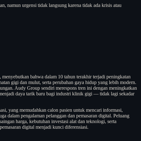
n, namun urgensi tidak langsung karena tidak ada krisis atau
i, menyebutkan bahwa dalam 10 tahun terakhir terjadi peningkatan
atan gigi dan mulut, serta perubahan gaya hidup yang lebih modern.
kunjungan. Audy Group sendiri merespons tren ini dengan meningkatkan
adi daya tarik baru bagi industri klinik gigi — tidak lagi sekadar
lisasi, yang memudahkan calon pasien untuk mencari informasi,
 juga dalam pengalaman pelanggan dan pemasaran digital. Peluang
ingan harga, kebutuhan investasi alat dan teknologi, serta
pemasaran digital menjadi kunci diferensiasi.