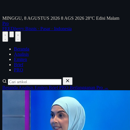
MINGGU, 8 AGUSTUS 2026
8 AGS 2026
28°C
Edisi Malam
Pro
FEED
berry
Bisnis · Pasar · Indonesia
Beranda
Analisis
Emiten
Brief
PRO
Beranda
Analisis
Emiten
Brief
PRO
Berlangganan Pro →