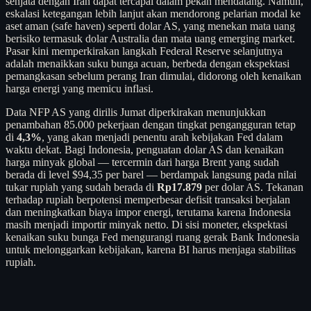
senjata dengan Iran dapat tercapai dalam pekan mendatang. Namun,
eskalasi ketegangan lebih lanjut akan mendorong pelarian modal ke
aset aman (safe haven) seperti dolar AS, yang menekan mata uang
berisiko termasuk dolar Australia dan mata uang emerging market.
Pasar kini memperkirakan langkah Federal Reserve selanjutnya
adalah menaikkan suku bunga acuan, berbeda dengan ekspektasi
pemangkasan sebelum perang Iran dimulai, didorong oleh kenaikan
harga energi yang memicu inflasi.
Data NFP AS yang dirilis Jumat diperkirakan menunjukkan
penambahan 85.000 pekerjaan dengan tingkat pengangguran tetap
di
4,3%
, yang akan menjadi penentu arah kebijakan Fed dalam
waktu dekat. Bagi Indonesia, penguatan dolar AS dan kenaikan
harga minyak global — tercermin dari harga Brent yang sudah
berada di level $94,35 per barel — berdampak langsung pada nilai
tukar rupiah yang sudah berada di
Rp17.879
per dolar AS. Tekanan
terhadap rupiah berpotensi memperbesar defisit transaksi berjalan
dan meningkatkan biaya impor energi, terutama karena Indonesia
masih menjadi importir minyak netto. Di sisi moneter, ekspektasi
kenaikan suku bunga Fed mengurangi ruang gerak Bank Indonesia
untuk melonggarkan kebijakan, karena BI harus menjaga stabilitas
rupiah.