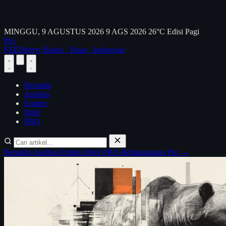
MINGGU, 9 AGUSTUS 2026
9 AGS 2026
26°C
Edisi Pagi
Pro
FEED
berry
Bisnis · Pasar · Indonesia
Beranda
Analisis
Emiten
Brief
PRO
Beranda
Analisis
Emiten
Brief
PRO
Berlangganan Pro →