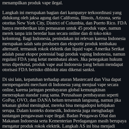
menampilkan produk vape ilegal.
Langkah ini merupakan bagian dari kampanye terkoordinasi yang
didukung oleh jaksa agung dari California, Illinois, Arizona, serta
otoritas New York City, District of Columbia, dan Puerto Rico. FDA
hanya memberikan izin pemasaran untuk 45 produk vape, namun
merek tanpa izin beredar luas secara online dan di toko-toko
kelontong. Bagi Indonesia, penindakan ini relevan karena Indonesia
merupakan salah satu produsen dan eksportir produk tembakau
alternatif, termasuk rokok elektrik dan liquid vape. Amerika Serikat
adalah pasar ekspor potensial bagi produk vaping Indonesia, namun
regulasi FDA yang ketat membatasi akses. Jika penegakan hukum
terus diperketat, produk vape asal Indonesia yang belum mendapat
otorisasi FDA berisiko diblokir atau dikenai sanksi.
Di sisi lain, kepatuhan terhadap aturan Mastercard dan Visa dapat
mempengaruhi merchant di Indonesia yang menjual vape secara
online, karena jaringan pembayaran global kemungkinan
menerapkan standar yang sama. Perusahaan pembayaran seperti
GoPay, OVO, dan DANA belum tersentuh langsung, namun jika
tekanan global meningkat, mereka bisa mengadopsi kebijakan
serupa. Dalam konteks domestik, Indonesia juga menghadapi
tantangan pengawasan vape ilegal. Badan Pengawas Obat dan
Makanan Indonesia serta Kementerian Perdagangan masih berupaya
mengatur produk rokok elektrik. Langkah AS ini bisa menjadi