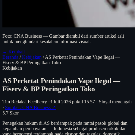
Foto: CNA Business — Gambar diambil dari sumber artikel asli
untuk menghindari kesalahan informasi visual.
← Kembali
Beranda
/
Kebijakan
/
AS Perketat Penindakan Vape Ilegal —
Fiserv & BP Peringatkan Toko
Kebijakan
AS Perketat Penindakan Vape Ilegal —
Fiserv & BP Peringatkan Toko
Tim Redaksi Feedberry
·
3 Juli 2026 pukul 15.57
·
Sinyal menengah
·
Sumber: CNA Business ↗
5.7
Skor
Penegakan hukum di AS berdampak pada rantai pasok global dan
kepatuhan pembayaran — Indonesia sebagai produsen rokok dan
vape berpotensi terdampak pada ekspor dan regulasi domestik.