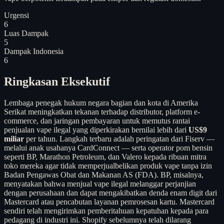
Urgensi
6
Luas Dampak
5
Dampak Indonesia
6
Ringkasan Eksekutif
Lembaga penegak hukum negara bagian dan kota di Amerika
Serikat meningkatkan tekanan terhadap distributor, platform e-
commerce, dan jaringan pembayaran untuk memutus rantai
penjualan vape ilegal yang diperkirakan bernilai lebih dari
US$9
miliar
per tahun. Langkah terbaru adalah peringatan dari Fiserv —
melalui anak usahanya CardConnect — serta operator pom bensin
seperti BP, Marathon Petroleum, dan Valero kepada ribuan mitra
toko mereka agar tidak memperjualbelikan produk vape tanpa izin
Badan Pengawas Obat dan Makanan AS (FDA). BP, misalnya,
menyatakan bahwa menjual vape ilegal melanggar perjanjian
dengan perusahaan dan dapat mengakibatkan denda enam digit dari
Mastercard atau pencabutan layanan pemrosesan kartu. Mastercard
sendiri telah mengirimkan pemberitahuan kepatuhan kepada para
pedagang di industri ini. Shopify sebelumnya telah dilarang