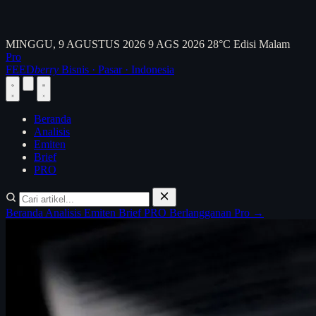
MINGGU, 9 AGUSTUS 2026
9 AGS 2026
28°C
Edisi Malam
Pro
FEED
berry
Bisnis · Pasar · Indonesia
Beranda
Analisis
Emiten
Brief
PRO
Beranda
Analisis
Emiten
Brief
PRO
Berlangganan Pro →