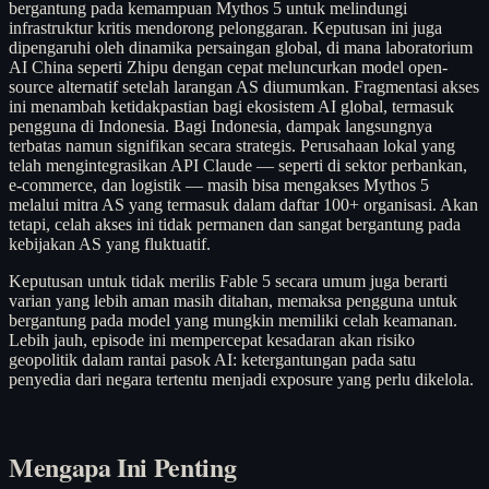
bergantung pada kemampuan Mythos 5 untuk melindungi
infrastruktur kritis mendorong pelonggaran. Keputusan ini juga
dipengaruhi oleh dinamika persaingan global, di mana laboratorium
AI China seperti Zhipu dengan cepat meluncurkan model open-
source alternatif setelah larangan AS diumumkan. Fragmentasi akses
ini menambah ketidakpastian bagi ekosistem AI global, termasuk
pengguna di Indonesia. Bagi Indonesia, dampak langsungnya
terbatas namun signifikan secara strategis. Perusahaan lokal yang
telah mengintegrasikan API Claude — seperti di sektor perbankan,
e-commerce, dan logistik — masih bisa mengakses Mythos 5
melalui mitra AS yang termasuk dalam daftar 100+ organisasi. Akan
tetapi, celah akses ini tidak permanen dan sangat bergantung pada
kebijakan AS yang fluktuatif.
Keputusan untuk tidak merilis Fable 5 secara umum juga berarti
varian yang lebih aman masih ditahan, memaksa pengguna untuk
bergantung pada model yang mungkin memiliki celah keamanan.
Lebih jauh, episode ini mempercepat kesadaran akan risiko
geopolitik dalam rantai pasok AI: ketergantungan pada satu
penyedia dari negara tertentu menjadi exposure yang perlu dikelola.
Mengapa Ini Penting