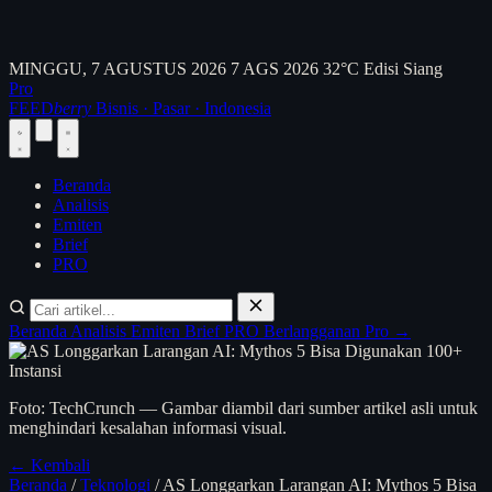
MINGGU, 7 AGUSTUS 2026
7 AGS 2026
32°C
Edisi Siang
Pro
FEED
berry
Bisnis · Pasar · Indonesia
Beranda
Analisis
Emiten
Brief
PRO
Beranda
Analisis
Emiten
Brief
PRO
Berlangganan Pro →
Foto: TechCrunch — Gambar diambil dari sumber artikel asli untuk
menghindari kesalahan informasi visual.
← Kembali
Beranda
/
Teknologi
/
AS Longgarkan Larangan AI: Mythos 5 Bisa