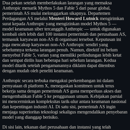
Dua pekan setelah memberlakukan larangan yang memaksa
Anthropic menarik Mythos 5 dan Fable 5 dari pasar global,
pemerintah AS mulai melonggarkan sikapnya. Departemen
Perdagangan AS melalui
Menteri Howard Lutnick
mengirimkan
surat kepada Anthropic yang mengizinkan model Mythos 5 —
model keamanan siber tercanggih Anthropic — untuk digunakan
kembali oleh lebih dari 100 instansi pemerintah dan perusahaan AS,
termasuk karyawan non-AS di organisasi tersebut. Keputusan ini
juga mencakup karyawan non-AS Anthropic sendiri yang
sebelumnya terkena larangan penuh. Namun, direktif ini belum
menyebut Fable 5, varian yang memiliki perlindungan lebih ketat
dan sempat dirilis luas beberapa hari sebelum larangan. Kedua
model ditarik setelah pengamanannya diklaim dapat ditembus
dengan mudah oleh peneliti keamanan.
Anthropic secara terbuka mengakui perkembangan ini dalam
pernyataan di platform X, menegaskan komitmen untuk terus
bekerja sama dengan pemerintah AS guna memperluas akses dan
mengembalikan Fable 5 ke penggunaan umum. Kebijakan parsial
ini mencerminkan kompleksitas tarik-ulur antara keamanan nasional
dan kepentingan industri AI. Di satu sisi, pemerintah AS ingin
menjaga superioritas teknologi sekaligus mengendalikan penyebaran
model yang dianggap berisiko.
Di sisi lain, tekanan dari perusahaan dan instansi yang telah