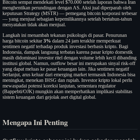
Bitcoin sempat mendekati level $70.000 setelah laporan bahwa Iran
menghentikan perundingan dengan AS. Aksi jual diperparah oleh
keputusan Strategy (MSTR) — pemegang bitcoin korporasi terbesar
— yang menjual sebagian kepemilikannya setelah bertahun-tahun
menyatakan tidak akan menjual.
Langkah ini menambah tekanan psikologis di pasar. Penurunan
harga bitcoin sekitar
3%
dalam 24 jam terakhir memperkuat
sentimen negatif terhadap produk investasi berbasis kripto. Bagi
Indonesia, dampak langsung terbatas karena pasar kripto domestik
masih didominasi investor ritel dengan volume lebih kecil dibanding
institusi global. Namun, outflow besar ini merupakan sinyal risk-off
yang dapat meluas ke pasar keuangan lain. Jika sentimen negatif
berlanjut, arus keluar dari emerging market termasuk Indonesia bisa
meningkat, menekan IHSG dan rupiah. Investor kripto lokal perlu
mewaspadai potensi koreksi lanjutan, sementara regulator
(Bappebti/OJK) mungkin akan memperhatikan implikasi stabilitas
sistem keuangan dari gejolak aset digital global.
Mengapa Ini Penting