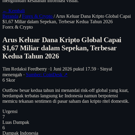
menghindari kesalahan informasi visual.
← Kembali
Beranda
/
Forex & Crypto
/
Arus Keluar Dana Kripto Global Capai
$1,67 Miliar dalam Sepekan, Terbesar Kedua Tahun 2026
Forex & Crypto
Arus Keluar Dana Kripto Global Capai
$1,67 Miliar dalam Sepekan, Terbesar
Kedua Tahun 2026
Tim Redaksi Feedberry
·
1 Juni 2026 pukul 17.59
·
Sinyal
menengah
·
Sumber: CoinDesk ↗
6
Skor
Outflow besar kedua tahun ini menandai risk-off global yang kuat,
berdampak terbatas langsung ke Indonesia namun berpotensi
memicu tekanan sentimen di pasar saham dan kripto ritel domestik.
Urgensi
7
Luas Dampak
6
Dampak Indonesia