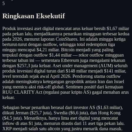
5
Ringkasan Eksekutif
Produk investasi aset digital mencatat arus keluar bersih $1,67 miliar
pada pekan lalu, menjadikannya penarikan mingguan terbesar kedua
pada 2026, menurut laporan CoinShares. Ini adalah minggu ketiga
berturut-turut dengan outflow, sehingga total redemption tiga
minggu mencapai $4,21 miliar. Bitcoin menjadi yang paling
terpukul dengan outflow $1,44 miliar — rekor outflow mingguan
terbesar tahun ini — sementara Ethereum juga mengalami tekanan
dengan $257,3 juta keluar. Aset under management (AUM) seluruh
produk investasi digital turun dari $148 miliar menjadi $141 miliar,
level terendah sejak awal April 2026. Pendorong utama outflow
adalah meningkatnya ketegangan geopolitik antara Iran dan Israel
yang memicu aksi risk-off global. Sentimen positif dari kemajuan
RUU CLARITY Act (regulasi pasar kripto AS) gagal menahan arus
keluar.
Sebagian besar penarikan berasal dari investor AS ($1,63 miliar),
diikuti Jerman ($25,7 juta), Swedia ($6,6 juta), dan Hong Kong
($4,5 juta). Menariknya, hanya lima aset digital yang mencatat
inflow di atas $1 juta, menurun drastis dari 11 aset tiga pekan lalu.
XRP menjadi salah satu altcoin yang justru menarik dana masuk.