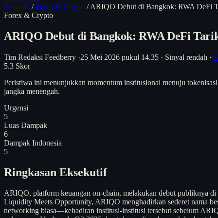
Beranda
/
Forex & Crypto
/
ARIQO Debut di Bangkok: RWA DeFi Tari
Forex & Crypto
ARIQO Debut di Bangkok: RWA DeFi Tarik M
Tim Redaksi Feedberry
·
25 Mei 2026 pukul 14.35
·
Sinyal rendah
·
S
5.3
Skor
Peristiwa ini menunjukkan momentum institusional menuju tokenisasi 
jangka menengah.
Urgensi
5
Luas Dampak
6
Dampak Indonesia
5
Ringkasan Eksekutif
ARIQO, platform keuangan on-chain, melakukan debut publiknya di
Liquidity Meets Opportunity, ARIQO menghadirkan sederet nama be
networking biasa—kehadiran institusi-institusi tersebut sebelum 