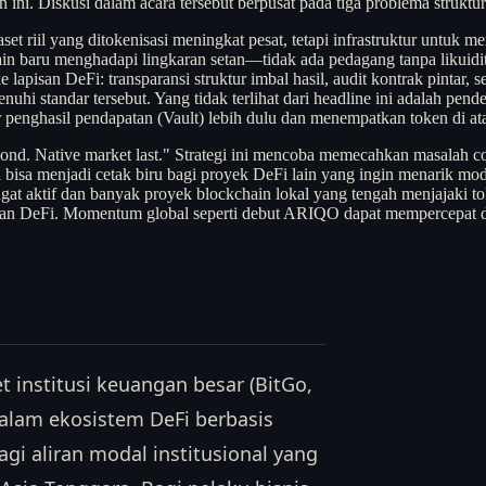
ini. Diskusi dalam acara tersebut berpusat pada tiga problema struktu
p aset riil yang ditokenisasi meningkat pesat, tetapi infrastruktur unt
ain baru menghadapi lingkaran setan—tidak ada pedagang tanpa likuidita
lapisan DeFi: transparansi struktur imbal hasil, audit kontrak pintar, s
uhi standar tersebut. Yang tidak terlihat dari headline ini adalah p
penghasil pendapatan (Vault) lebih dulu dan menempatkan token di at
cond. Native market last." Strategi ini mencoba memecahkan masalah co
 bisa menjadi cetak biru bagi proyek DeFi lain yang ingin menarik moda
ngat aktif dan banyak proyek blockchain lokal yang tengah menjajaki to
dan DeFi. Momentum global seperti debut ARIQO dapat mempercepat dis
t institusi keuangan besar (BitGo,
dalam ekosistem DeFi berbasis
gi aliran modal institusional yang