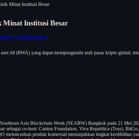
k Minat Institusi Besar
inat Institusi Besar
umber: Cointelegraph ↗
aset riil (RWA) yang dapat mempengaruhi arah pasar kripto global, tet
 Southeast Asia Blockchain Week (SEABW) Bangkok pada 21 Mei 2026.
sar sebagai co-host: Canton Foundation, Viva Republica (Toss), Bi
ARIQO meluncurkan produk komersial menunjukkan tingkat kredibilitas