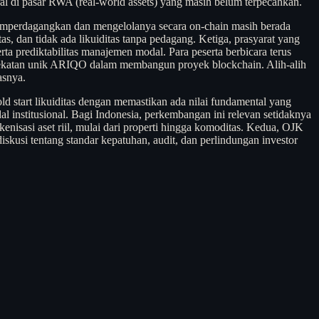
ral di pasar RWA (real-world assets) yang masih belum terpecahkan.
uk memperdagangkan dan mengelolanya secara on-chain masih berada
s, dan tidak ada likuiditas tanpa pedagang. Ketiga, prasyarat yang
erta prediktabilitas manajemen modal. Para peserta berbicara terus
endekatan unik ARIQO dalam membangun proyek blockchain. Alih-alih
asnya.
ld start likuiditas dengan memastikan ada nilai fundamental yang
l institusional. Bagi Indonesia, perkembangan ini relevan setidaknya
kenisasi aset riil, mulai dari properti hingga komoditas. Kedua, OJK
kusi tentang standar kepatuhan, audit, dan perlindungan investor