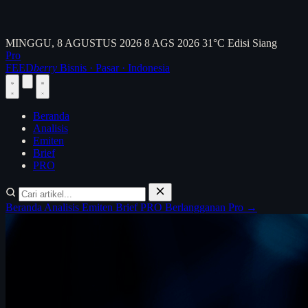
MINGGU, 8 AGUSTUS 2026
8 AGS 2026
31°C
Edisi Siang
Pro
FEED
berry
Bisnis · Pasar · Indonesia
Beranda
Analisis
Emiten
Brief
PRO
Beranda
Analisis
Emiten
Brief
PRO
Berlangganan Pro →