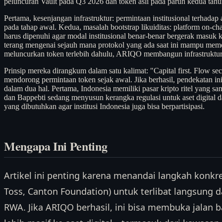
peluncuran Vault pada Q3 2026 dan token asli pada paruh kedua tahun 
Pertama, kesenjangan infrastruktur: permintaan institusional terhada
pada tahap awal. Kedua, masalah bootstrap likuiditas: platform on-ch
harus dipenuhi agar modal institusional benar-benar bergerak masuk ke 
terang mengenai sejauh mana protokol yang ada saat ini mampu memen
meluncurkan token terlebih dahulu, ARIQO membangun infrastruktur 
Prinsip mereka dirangkum dalam satu kalimat: "Capital first. Flow se
mendorong permintaan token sejak awal. Jika berhasil, pendekatan ini
dalam dua hal. Pertama, Indonesia memiliki pasar kripto ritel yang sa
dan Bappebti sedang menyusun kerangka regulasi untuk aset digital 
yang dibutuhkan agar institusi Indonesia juga bisa berpartisipasi.
Mengapa Ini Penting
Artikel ini penting karena menandai langkah konkre
Toss, Canton Foundation) untuk terlibat langsung 
RWA. Jika ARIQO berhasil, ini bisa membuka jalan ba