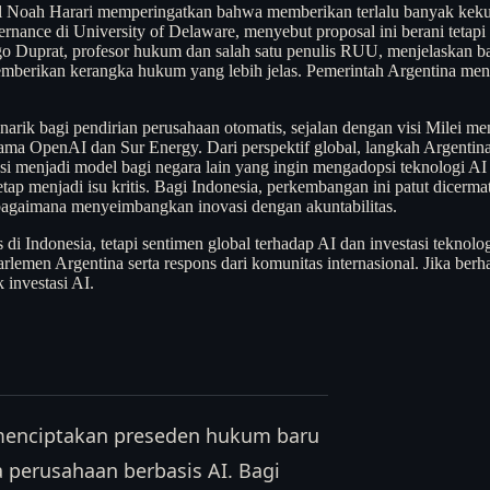
l Noah Harari memperingatkan bahwa memberikan terlalu banyak kekua
nce di University of Delaware, menyebut proposal ini berani tetapi ‘
 Diego Duprat, profesor hukum dan salah satu penulis RUU, menjelaska
emberikan kerangka hukum yang lebih jelas. Pemerintah Argentina me
rik bagi pendirian perusahaan otomatis, sejalan dengan visi Milei men
ama OpenAI dan Sur Energy. Dari perspektif global, langkah Argentin
i menjadi model bagi negara lain yang ingin mengadopsi teknologi AI 
tap menjadi isu kritis. Bagi Indonesia, perkembangan ini patut dicerm
 bagaimana menyeimbangkan inovasi dengan akuntabilitas.
 Indonesia, tetapi sentimen global terhadap AI dan investasi teknolog
emen Argentina serta respons dari komunitas internasional. Jika ber
 investasi AI.
 menciptakan preseden hukum baru
 perusahaan berbasis AI. Bagi