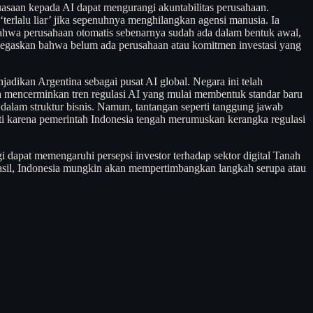
saan kepada AI dapat mengurangi akuntabilitas perusahaan.
terlalu liar’ jika sepenuhnya menghilangkan agensi manusia. Ia
n bahwa perusahaan otomatis sebenarnya sudah ada dalam bentuk awal,
negaskan bahwa belum ada perusahaan atau komitmen investasi yang
jadikan Argentina sebagai pusat AI global. Negara ini telah
a mencerminkan tren regulasi AI yang mulai membentuk standar baru
dalam struktur bisnis. Namun, tantangan seperti tanggung jawab
ati karena pemerintah Indonesia tengah merumuskan kerangka regulasi
i dapat memengaruhi persepsi investor terhadap sektor digital Tanah
hasil, Indonesia mungkin akan mempertimbangkan langkah serupa atau