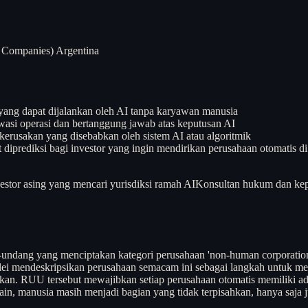
Companies) Argentina
yang dapat dijalankan oleh AI tanpa karyawan manusia
asi operasi dan bertanggung jawab atas keputusan AI
kerusakan yang disebabkan oleh sistem AI atau algoritmik
diprediksi bagi investor yang ingin mendirikan perusahaan otomatis di
estor asing yang mencari yurisdiksi ramah AI
Konsultan hukum dan kep
ang yang menciptakan kategori perusahaan 'non-human corporations'
lei mendeskripsikan perusahaan semacam ini sebagai langkah untuk me
ngkan. RUU tersebut mewajibkan setiap perusahaan otomatis memiliki a
ain, manusia masih menjadi bagian yang tidak terpisahkan, hanya saja 