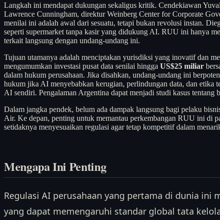
Langkah ini mendapat dukungan sekaligus kritik. Cendekiawan Yuva
Lawrence Cunningham, direktur Weinberg Center for Corporate Governa
menilai ini adalah awal dari sesuatu, tetapi bukan revolusi instan.
seperti supermarket tanpa kasir yang didukung AI. RUU ini hanya m
terkait langsung dengan undang-undang ini.
Tujuan utamanya adalah menciptakan yurisdiksi yang inovatif dan mena
mengumumkan investasi pusat data senilai hingga
US$25 miliar
bers
dalam hukum perusahaan. Jika disahkan, undang-undang ini berpotens
hukum jika AI menyebabkan kerugian, perlindungan data, dan etika te
AI sendiri. Pengalaman Argentina dapat menjadi studi kasus tentang
Dalam jangka pendek, belum ada dampak langsung bagi pelaku bisnis di
Air. Ke depan, penting untuk memantau perkembangan RUU ini di parl
setidaknya menyesuaikan regulasi agar tetap kompetitif dalam menarik
Mengapa Ini Penting
Regulasi AI perusahaan yang pertama di dunia ini
yang dapat memengaruhi standar global tata kelola