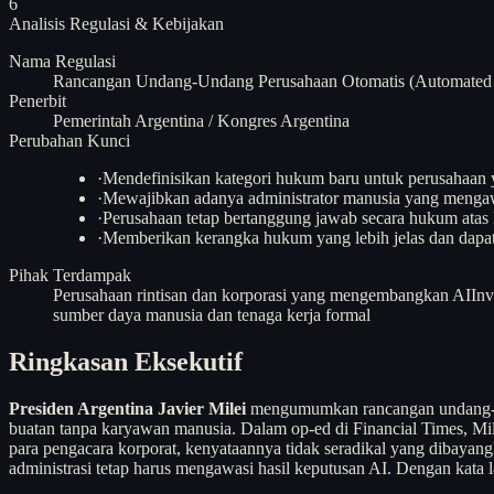
6
Analisis
Regulasi & Kebijakan
Nama Regulasi
Rancangan Undang-Undang Perusahaan Otomatis (Automated 
Penerbit
Pemerintah Argentina / Kongres Argentina
Perubahan Kunci
·
Mendefinisikan kategori hukum baru untuk perusahaan 
·
Mewajibkan adanya administrator manusia yang mengaw
·
Perusahaan tetap bertanggung jawab secara hukum atas 
·
Memberikan kerangka hukum yang lebih jelas dan dapat 
Pihak Terdampak
Perusahaan rintisan dan korporasi yang mengembangkan AI
Inv
sumber daya manusia dan tenaga kerja formal
Ringkasan Eksekutif
Presiden Argentina Javier Milei
mengumumkan rancangan undang-und
buatan tanpa karyawan manusia. Dalam op-ed di Financial Times, Mi
para pengacara korporat, kenyataannya tidak seradikal yang dibaya
administrasi tetap harus mengawasi hasil keputusan AI. Dengan kata l