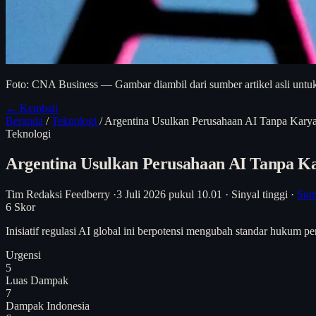
Foto: CNA Business — Gambar diambil dari sumber artikel asli untuk
← Kembali
Beranda
/
Teknologi
/
Argentina Usulkan Perusahaan AI Tanpa Kary
Teknologi
Argentina Usulkan Perusahaan AI Tanpa K
Tim Redaksi Feedberry
·
3 Juli 2026 pukul 10.01
·
Sinyal tinggi
·
Sum
6
Skor
Inisiatif regulasi AI global ini berpotensi mengubah standar hukum 
Urgensi
5
Luas Dampak
7
Dampak Indonesia