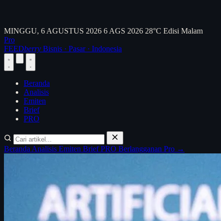
MINGGU, 6 AGUSTUS 2026
6 AGS 2026
28°C
Edisi Malam
Pro
FEED
berry
Bisnis · Pasar · Indonesia
Beranda
Analisis
Emiten
Brief
PRO
Beranda
Analisis
Emiten
Brief
PRO
Berlangganan Pro →