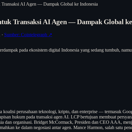
 Transaksi AI Agen — Dampak Global ke Indonesia
tuk Transaksi AI Agen — Dampak Global ke
h
·
Sumber: Cointelegraph ↗
gen, berdampak pada ekosistem digital Indonesia yang sedang tumbuh, n
a koalisi perusahaan teknologi, kripto, dan enterprise — termasuk Go
pisan hukum pada transaksi agen AI. LCP bertujuan membuat persyarat
anusia dan organisasi. Bridget McCormack, Presiden dan CEO AAA, men
erjemahkan ke dalam negosiasi antar agen. Mance Harmon, salah satu p