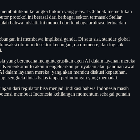
g membutuhkan kerangka hukum yang jelas. LCP tidak memerlukan
r protokol ini berasal dari berbagai sektor, termasuk Stellar
ah bahwa inisiatif ini muncul dari lembaga arbitrase tertua dan
bangan ini membawa implikasi ganda. Di satu sisi, standar global
nsaksi otonom di sektor keuangan, e-commerce, dan logistik.
i.
donesia yang berencana mengintegrasikan agen AI dalam layanan mereka
atau Kemenkominfo akan mengeluarkan pernyataan atau panduan awal
gen AI dalam layanan mereka, yang akan memicu diskusi kepatuhan.
dapi sengketa lintas batas tanpa perlindungan yang memadai.
ningan dari regulator bisa menjadi indikasi bahwa Indonesia masih
 berpotensi membuat Indonesia kehilangan momentum sebagai pemain