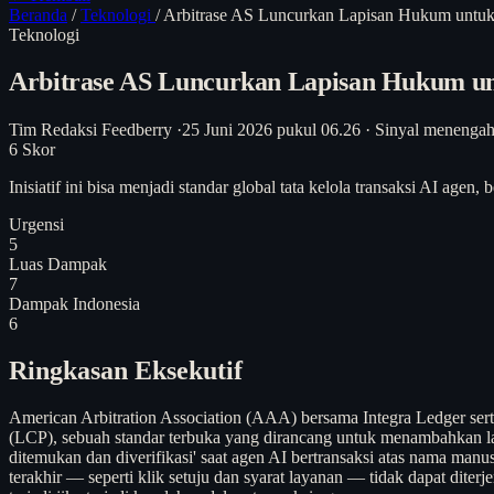
Beranda
/
Teknologi
/
Arbitrase AS Luncurkan Lapisan Hukum untuk
Teknologi
Arbitrase AS Luncurkan Lapisan Hukum un
Tim Redaksi Feedberry
·
25 Juni 2026 pukul 06.26
·
Sinyal menenga
6
Skor
Inisiatif ini bisa menjadi standar global tata kelola transaksi AI a
Urgensi
5
Luas Dampak
7
Dampak Indonesia
6
Ringkasan Eksekutif
American Arbitration Association (AAA) bersama Integra Ledger sert
(LCP), sebuah standar terbuka yang dirancang untuk menambahkan la
ditemukan dan diverifikasi' saat agen AI bertransaksi atas nama m
terakhir — seperti klik setuju dan syarat layanan — tidak dapat dit