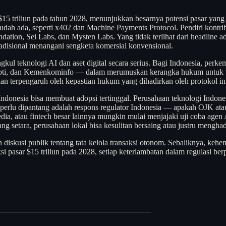
5 triliun pada tahun 2028, menunjukkan besarnya potensi pasar yan
ah ada, seperti x402 dan Machine Payments Protocol. Pendiri kontributo
on, Sei Labs, dan Mysten Labs. Yang tidak terlihat dari headline adal
adisional menangani sengketa komersial konvensional.
 teknologi AI dan aset digital secara serius. Bagi Indonesia, perkem
ebti, dan Kemenkominfo — dalam merumuskan kerangka hukum untuk tra
kan terpengaruh oleh kepastian hukum yang dihadirkan oleh protokol in
l di Indonesia bisa membuat adopsi tertinggal. Perusahaan teknologi In
g perlu dipantang adalah respons regulator Indonesia — apakah OJK 
opedia, atau fintech besar lainnya mungkin mulai menjajaki uji coba a
g setara, perusahaan lokal bisa kesulitan bersaing atau justru mengha
 diskusi publik tentang tata kelola transaksi otonom. Sebaliknya, kehe
ksi pasar $15 triliun pada 2028, setiap keterlambatan dalam regulasi