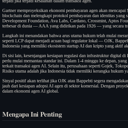
terjadi jika terjadi kesalahan dalam transaksi agen.
Gartner memproyeksikan ekonomi pembayaran agen akan mencapai $1
blockchain dan melengkapi protokol pembayaran dan identitas yang sud
Development Foundation, Ava Labs, Cardano, Crossmint, Aptos Foundati
terbesar di dunia — AAA yang didirikan pada 1926 — yang secara tr
Langkah ini menandakan bahwa arus utama hukum telah mulai merangkul
seperti LCP dapat menjadi acuan bagi regulator lokal — OJK, Bapp
Indonesia yang memiliki ekosistem startup AI dan kripto yang aktif a
Di sisi lain, kesenjangan kesiapan regulasi dan infrastruktur digita
perlu mulai memantau standar ini. Dalam 1-4 minggu ke depan, yan
terkait transaksi agen AI. Selain itu, perusahaan seperti Gojek, Tok
Risiko utama adalah jika Indonesia tidak memiliki kerangka hukum yan
Sinyal positif akan terlihat jika OJK atau Bappebti segera mengadakan
jauh dari kesiapan adopsi AI agen di sektor komersial. Dengan proye
dalam ekonomi agen AI global.
Mengapa Ini Penting