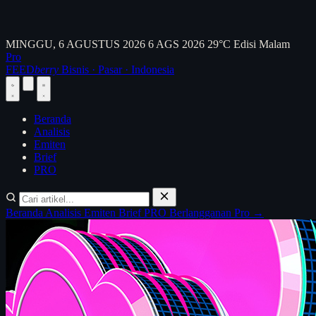
MINGGU, 6 AGUSTUS 2026
6 AGS 2026
29°C
Edisi Malam
Pro
FEED
berry
Bisnis · Pasar · Indonesia
Beranda
Analisis
Emiten
Brief
PRO
Beranda
Analisis
Emiten
Brief
PRO
Berlangganan Pro →