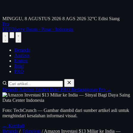
MINGGU, 8 AGUSTUS 2026
8 AGS 2026
32°C
Edisi Siang
Pro
FEED
berry
Bisnis · Pasar · Indonesia
Beranda
Analisis
Emiten
Brief
PRO
Beranda
Analisis
Emiten
Brief
PRO
Berlangganan Pro →
Foto: TechCrunch — Gambar diambil dari sumber artikel asli untuk
menghindari kesalahan informasi visual.
← Kembali
Beranda
/
Teknologi
/
Amazon Investasi $13 Miliar ke India —