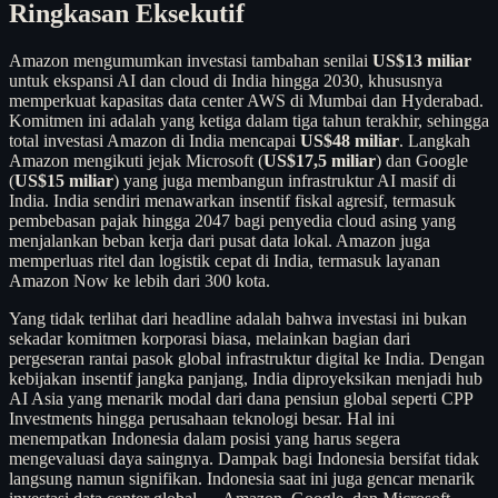
Ringkasan Eksekutif
Amazon mengumumkan investasi tambahan senilai
US$13 miliar
untuk ekspansi AI dan cloud di India hingga 2030, khususnya
memperkuat kapasitas data center AWS di Mumbai dan Hyderabad.
Komitmen ini adalah yang ketiga dalam tiga tahun terakhir, sehingga
total investasi Amazon di India mencapai
US$48 miliar
. Langkah
Amazon mengikuti jejak Microsoft (
US$17,5 miliar
) dan Google
(
US$15 miliar
) yang juga membangun infrastruktur AI masif di
India. India sendiri menawarkan insentif fiskal agresif, termasuk
pembebasan pajak hingga 2047 bagi penyedia cloud asing yang
menjalankan beban kerja dari pusat data lokal. Amazon juga
memperluas ritel dan logistik cepat di India, termasuk layanan
Amazon Now ke lebih dari 300 kota.
Yang tidak terlihat dari headline adalah bahwa investasi ini bukan
sekadar komitmen korporasi biasa, melainkan bagian dari
pergeseran rantai pasok global infrastruktur digital ke India. Dengan
kebijakan insentif jangka panjang, India diproyeksikan menjadi hub
AI Asia yang menarik modal dari dana pensiun global seperti CPP
Investments hingga perusahaan teknologi besar. Hal ini
menempatkan Indonesia dalam posisi yang harus segera
mengevaluasi daya saingnya. Dampak bagi Indonesia bersifat tidak
langsung namun signifikan. Indonesia saat ini juga gencar menarik