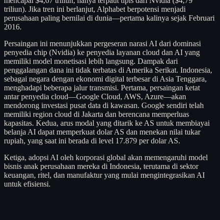
mencapai $4,67 triliun, hanya terpaut tipis dari Nvidia ($4,79
triliun). Jika tren ini berlanjut, Alphabet berpotensi menjadi
perusahaan paling bernilai di dunia—pertama kalinya sejak Februari
2016.
Persaingan ini menunjukkan pergeseran narasi AI dari dominasi
penyedia chip (Nvidia) ke penyedia layanan cloud dan AI yang
memiliki model monetisasi lebih langsung. Dampak dari
penggalangan dana ini tidak terbatas di Amerika Serikat. Indonesia,
sebagai negara dengan ekonomi digital terbesar di Asia Tenggara,
menghadapi beberapa jalur transmisi. Pertama, persaingan ketat
antar penyedia cloud—Google Cloud, AWS, Azure—akan
mendorong investasi pusat data di kawasan. Google sendiri telah
memiliki region cloud di Jakarta dan berencana memperluas
kapasitas. Kedua, arus modal yang ditarik ke AS untuk membiayai
belanja AI dapat memperkuat dolar AS dan menekan nilai tukar
rupiah, yang saat ini berada di level 17.879 per dolar AS.
Ketiga, adopsi AI oleh korporasi global akan memengaruhi model
bisnis anak perusahaan mereka di Indonesia, terutama di sektor
keuangan, ritel, dan manufaktur yang mulai mengintegrasikan AI
untuk efisiensi.