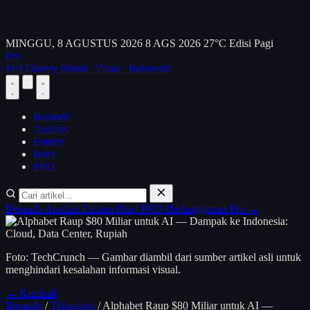
MINGGU, 8 AGUSTUS 2026
8 AGS 2026
27°C
Edisi Pagi
Pro
FEED
berry
Bisnis · Pasar · Indonesia
Beranda
Analisis
Emiten
Brief
PRO
Beranda
Analisis
Emiten
Brief
PRO
Berlangganan Pro →
Foto: TechCrunch — Gambar diambil dari sumber artikel asli untuk
menghindari kesalahan informasi visual.
← Kembali
Beranda
/
Teknologi
/
Alphabet Raup $80 Miliar untuk AI —