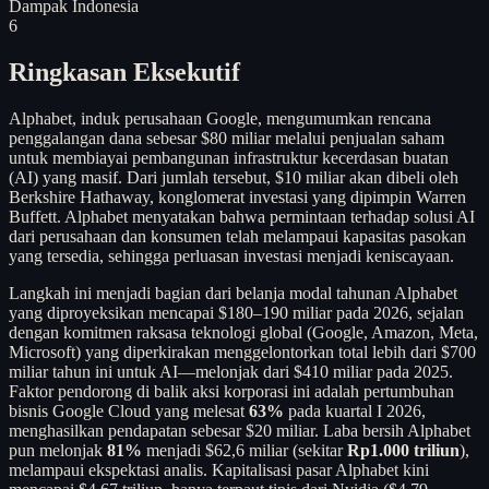
Dampak Indonesia
6
Ringkasan Eksekutif
Alphabet, induk perusahaan Google, mengumumkan rencana
penggalangan dana sebesar $80 miliar melalui penjualan saham
untuk membiayai pembangunan infrastruktur kecerdasan buatan
(AI) yang masif. Dari jumlah tersebut, $10 miliar akan dibeli oleh
Berkshire Hathaway, konglomerat investasi yang dipimpin Warren
Buffett. Alphabet menyatakan bahwa permintaan terhadap solusi AI
dari perusahaan dan konsumen telah melampaui kapasitas pasokan
yang tersedia, sehingga perluasan investasi menjadi keniscayaan.
Langkah ini menjadi bagian dari belanja modal tahunan Alphabet
yang diproyeksikan mencapai $180–190 miliar pada 2026, sejalan
dengan komitmen raksasa teknologi global (Google, Amazon, Meta,
Microsoft) yang diperkirakan menggelontorkan total lebih dari $700
miliar tahun ini untuk AI—melonjak dari $410 miliar pada 2025.
Faktor pendorong di balik aksi korporasi ini adalah pertumbuhan
bisnis Google Cloud yang melesat
63%
pada kuartal I 2026,
menghasilkan pendapatan sebesar $20 miliar. Laba bersih Alphabet
pun melonjak
81%
menjadi $62,6 miliar (sekitar
Rp1.000 triliun
),
melampaui ekspektasi analis. Kapitalisasi pasar Alphabet kini