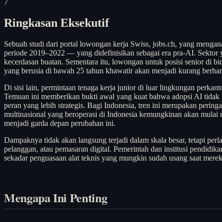
7
Ringkasan Eksekutif
Sebuah studi dari portal lowongan kerja Swiss, jobs.ch, yang menga
periode 2019–2022 — yang didefinisikan sebagai era pra-AI. Sektor y
kecerdasan buatan. Sementara itu, lowongan untuk posisi senior di b
yang berusia di bawah 25 tahun khawatir akan menjadi kurang berha
Di sisi lain, permintaan tenaga kerja junior di luar lingkungan perka
Temuan ini memberikan bukti awal yang kuat bahwa adopsi AI tidak han
peran yang lebih strategis. Bagi Indonesia, tren ini merupakan perin
multinasional yang beroperasi di Indonesia kemungkinan akan mulai m
menjadi garda depan perubahan ini.
Dampaknya tidak akan langsung terjadi dalam skala besar, tetapi perl
pelanggan, atau pemasaran digital. Pemerintah dan institusi pendi
sekadar penguasaan alat teknis yang mungkin sudah usang saat merek
Mengapa Ini Penting