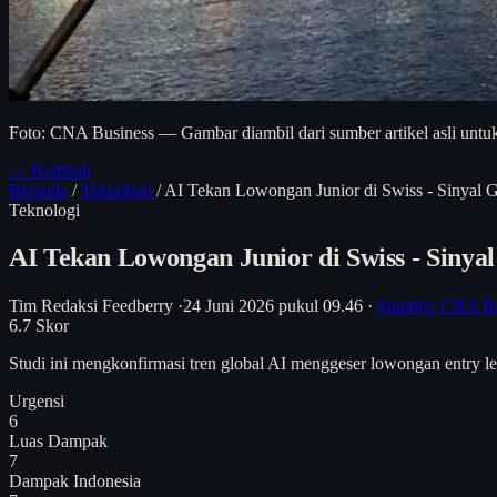
Foto: CNA Business — Gambar diambil dari sumber artikel asli untuk
← Kembali
Beranda
/
Teknologi
/
AI Tekan Lowongan Junior di Swiss - Sinyal G
Teknologi
AI Tekan Lowongan Junior di Swiss - Sinyal
Tim Redaksi Feedberry
·
24 Juni 2026 pukul 09.46
·
Sumber: CNA Bu
6.7
Skor
Studi ini mengkonfirmasi tren global AI menggeser lowongan entry l
Urgensi
6
Luas Dampak
7
Dampak Indonesia