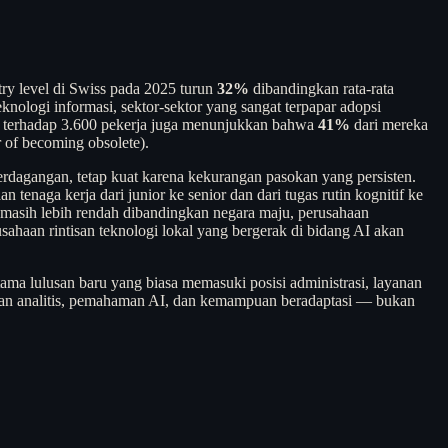
ry level di Swiss pada 2025 turun
32%
dibandingkan rata-rata
nologi informasi, sektor-sektor yang sangat terpapar adopsi
i terhadap 3.600 pekerja juga menunjukkan bahwa
41%
dari mereka
 of becoming obsolete).
n perdagangan, tetap kuat karena kekurangan pasokan yang persisten.
enaga kerja dari junior ke senior dan dari tugas rutin kognitif ke
ia masih lebih rendah dibandingkan negara maju, perusahaan
ahaan rintisan teknologi lokal yang bergerak di bidang AI akan
tama lulusan baru yang biasa memasuki posisi administrasi, layanan
ilan analitis, pemahaman AI, dan kemampuan beradaptasi — bukan