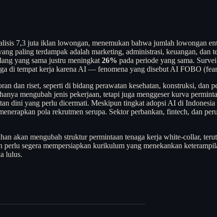
nalisis 7,3 juta iklan lowongan, menemukan bahwa jumlah lowongan ent
ang paling terdampak adalah marketing, administrasi, keuangan, dan tek
idang yang sama justru meningkat
26%
pada periode yang sama. Surve
rga di tempat kerja karena AI — fenomena yang disebut AI FOBO (fear
ntoran dan riset, seperti di bidang perawatan kesehatan, konstruksi, da
ya mengubah jenis pekerjaan, tetapi juga menggeser kurva permintaan t
gatan dini yang perlu dicermati. Meskipun tingkat adopsi AI di Indones
enerapkan pola rekrutmen serupa. Sektor perbankan, fintech, dan perus
ahan akan mengubah struktur permintaan tenaga kerja white-collar, teru
dikan perlu segera mempersiapkan kurikulum yang menekankan keteramp
a lulus.