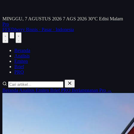
MINGGU, 7 AGUSTUS 2026
7 AGS 2026
30°C
Edisi Malam
Pro
FEED
berry
Bisnis · Pasar · Indonesia
Beranda
Analisis
Emiten
Brief
PRO
Beranda
Analisis
Emiten
Brief
PRO
Berlangganan Pro →