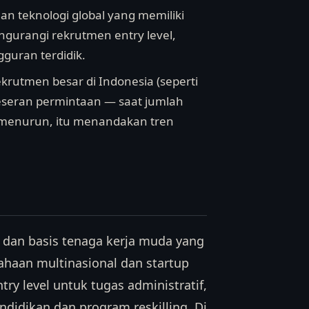
aan teknologi global yang memiliki
ngurangi rekrutmen entry level,
guran terdidik.
ekrutmen besar di Indonesia (seperti
eseran permintaan — saat jumlah
ai menurun, itu menandakan tren
 dan basis tenaga kerja muda yang
sahaan multinasional dan startup
ry level untuk tugas administratif,
idikan dan program reskilling. Di