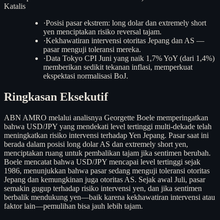
Katalis
·
Posisi pasar ekstrem: long dolar dan extremely short
yen menciptakan risiko reversal tajam.
·
Kekhawatiran intervensi otoritas Jepang dan AS —
pasar menguji toleransi mereka.
·
Data Tokyo CPI Juni yang naik 1,7% YoY (dari 1,4%)
memberikan sedikit tekanan inflasi, memperkuat
ekspektasi normalisasi BoJ.
Ringkasan Eksekutif
ABN AMRO melalui analisnya Georgette Boele memperingatkan
bahwa USD/JPY yang mendekati level tertinggi multi-dekade telah
meningkatkan risiko intervensi terhadap Yen Jepang. Pasar saat ini
berada dalam posisi long dolar AS dan extremely short yen,
menciptakan ruang untuk pembalikan tajam jika sentimen berubah.
Boele mencatat bahwa USD/JPY mencapai level tertinggi sejak
1986, menunjukkan bahwa pasar sedang menguji toleransi otoritas
Jepang dan kemungkinan juga otoritas AS. Sejak awal Juli, pasar
semakin gugup terhadap risiko intervensi yen, dan jika sentimen
berbalik mendukung yen—baik karena kekhawatiran intervensi atau
faktor lain—pemulihan bisa jauh lebih tajam.