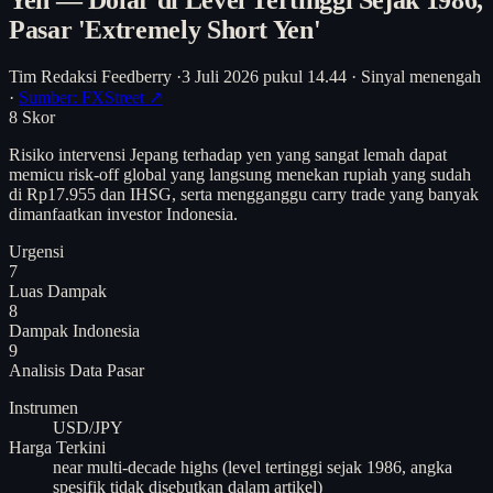
Pasar 'Extremely Short Yen'
Tim Redaksi Feedberry
·
3 Juli 2026 pukul 14.44
·
Sinyal menengah
·
Sumber: FXStreet ↗
8
Skor
Risiko intervensi Jepang terhadap yen yang sangat lemah dapat
memicu risk-off global yang langsung menekan rupiah yang sudah
di Rp17.955 dan IHSG, serta mengganggu carry trade yang banyak
dimanfaatkan investor Indonesia.
Urgensi
7
Luas Dampak
8
Dampak Indonesia
9
Analisis
Data Pasar
Instrumen
USD/JPY
Harga Terkini
near multi-decade highs (level tertinggi sejak 1986, angka
spesifik tidak disebutkan dalam artikel)