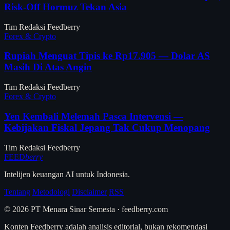
Risk-Off Hormuz Tekan Asia
Tim Redaksi Feedberry
Forex & Crypto
Rupiah Menguat Tipis ke Rp17.905 — Dolar AS
Masih Di Atas Angin
Tim Redaksi Feedberry
Forex & Crypto
Yen Kembali Melemah Pasca Intervensi —
Kebijakan Fiskal Jepang Tak Cukup Menopang
Tim Redaksi Feedberry
FEED
berry
Intelijen keuangan AI untuk Indonesia.
Tentang
Metodologi
Disclaimer
RSS
© 2026 PT Menara Sinar Semesta · feedberry.com
Konten Feedberry adalah analisis editorial, bukan rekomendasi