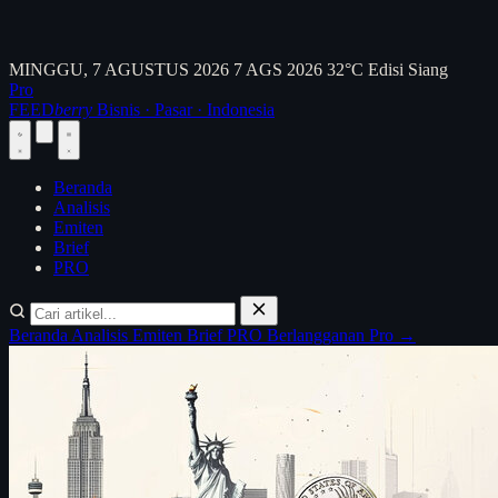
MINGGU, 7 AGUSTUS 2026
7 AGS 2026
32°C
Edisi Siang
Pro
FEED
berry
Bisnis · Pasar · Indonesia
Beranda
Analisis
Emiten
Brief
PRO
Beranda
Analisis
Emiten
Brief
PRO
Berlangganan Pro →