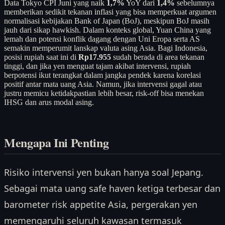
Data Tokyo CPI Juni yang naik
1,7%
YoY dari
1,4%
sebelumnya
memberikan sedikit tekanan inflasi yang bisa memperkuat argumen
normalisasi kebijakan Bank of Japan (BoJ), meskipun BoJ masih
jauh dari sikap hawkish. Dalam konteks global, Yuan China yang
lemah dan potensi konflik dagang dengan Uni Eropa serta AS
semakin memperumit lanskap valuta asing Asia. Bagi Indonesia,
posisi rupiah saat ini di
Rp17.955
sudah berada di area tekanan
tinggi, dan jika yen menguat tajam akibat intervensi, rupiah
berpotensi ikut terangkat dalam jangka pendek karena korelasi
positif antar mata uang Asia. Namun, jika intervensi gagal atau
justru memicu ketidakpastian lebih besar, risk-off bisa menekan
IHSG dan arus modal asing.
Mengapa Ini Penting
Risiko intervensi yen bukan hanya soal Jepang.
Sebagai mata uang safe haven ketiga terbesar dan
barometer risk appetite Asia, pergerakan yen
memengaruhi seluruh kawasan termasuk