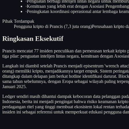
·
Penguatan berbagi intelijen lintas negara untuk memburu
·
Kemitraan yang lebih erat dengan Asosiasi Pengemban
·
Peningkatan koordinasi operasional antar lembaga kea
Pihak Terdampak
Pengguna kripto di Prancis (7,3 juta orang)
Perusahaan kripto da
Ringkasan Eksekutif
Prancis mencatat 77 insiden penculikan dan pemerasan terkait kripto
tiga pilar: penguatan intelijen lintas negara, kemitraan dengan Aso
Langkah ini diambil setelah Prancis menjadi episentrum 'wrench atta
orang) memiliki kripto, menjadikannya target empuk. Sistem peringa
ditangkap dalam delapan jam berkat hotline identifikasi darurat. Bl
sama tahun sebelumnya, dengan Eropa sebagai wilayah paling terpeng
Januari 2025.
Ledger sendiri masih dihantui dampak kebocoran data pelanggan pada
Indonesia, berita ini menjadi pengingat bahwa risiko keamanan kripto 
perdagangan ritel yang tinggi membuat ekosistem lokal rentan terha
insiden ini sebagai referensi untuk memperkuat edukasi pengguna da