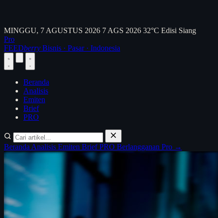
MINGGU, 7 AGUSTUS 2026
7 AGS 2026
32°C
Edisi Siang
Pro
FEED
berry
Bisnis · Pasar · Indonesia
Beranda
Analisis
Emiten
Brief
PRO
Beranda
Analisis
Emiten
Brief
PRO
Berlangganan Pro →