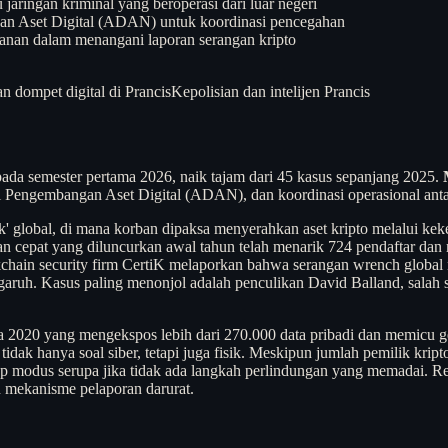
 jaringan kriminal yang beroperasi dari luar negeri
gan Aset Digital (ADAN) untuk koordinasi pencegahan
manan dalam menangani laporan serangan kripto
n dompet digital di Prancis
Kepolisian dan intelijen Prancis
 pada semester pertama 2026, naik tajam dari 45 kasus sepanjang 2025.
siasi Pengembangan Aset Digital (ADAN), dan koordinasi operasional an
ck' global, di mana korban dipaksa menyerahkan aset kripto melalui ke
tan cepat yang diluncurkan awal tahun telah menarik 724 pendaftar da
ockchain security firm CertiK melaporkan bahwa serangan wrench global
aruh. Kasus paling menonjol adalah penculikan David Balland, salah s
 2020 yang mengekspos lebih dari 270.000 data pribadi dan memicu gel
tidak hanya soal siber, tetapi juga fisik. Meskipun jumlah pemilik krip
dap modus serupa jika tidak ada langkah perlindungan yang memadai. R
n mekanisme pelaporan darurat.