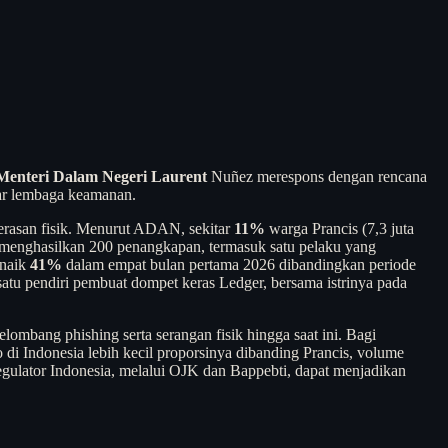
Menteri Dalam Negeri Laurent
Nuñez merespons dengan rencana
tar lembaga keamanan.
kerasan fisik. Menurut ADAN, sekitar
11%
warga Prancis (7,3 juta
n menghasilkan 200 penangkapan, termasuk satu pelaku yang
 naik
41%
dalam empat bulan pertama 2026 dibandingkan periode
atu pendiri pembuat dompet keras Ledger, bersama istrinya pada
ombang phishing serta serangan fisik hingga saat ini. Bagi
to di Indonesia lebih kecil proporsinya dibanding Prancis, volume
egulator Indonesia, melalui OJK dan Bappebti, dapat menjadikan