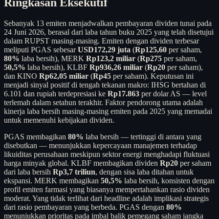
Ringkasan Eksekutif
Sebanyak 13 emiten menjadwalkan pembayaran dividen tunai pada
24 Juni 2026, berasal dari laba tahun buku 2025 yang telah disetujui
dalam RUPST masing-masing. Emiten dengan dividen terbesar
meliputi PGAS sebesar
USD172,29 juta
(
Rp125,60
per saham,
80%
laba bersih), MERK
Rp123,2 miliar
(
Rp275
per saham,
50,5%
laba bersih), KLBF
Rp936,26 miliar
(
Rp20
per saham),
dan KINO
Rp62,05 miliar
(
Rp45
per saham). Keputusan ini
menjadi sinyal positif di tengah tekanan makro: IHSG bertahan di
6.101 dan rupiah terdepresiasi ke
Rp17.863
per dolar AS — level
terlemah dalam setahun terakhir. Faktor pendorong utama adalah
kinerja laba bersih masing-masing emiten pada 2025 yang memadai
untuk memenuhi kebijakan dividen.
PGAS membagikan
80%
laba bersih — tertinggi di antara yang
disebutkan — menunjukkan kepercayaan manajemen terhadap
likuiditas perusahaan meskipun sektor energi menghadapi fluktuasi
harga minyak global. KLBF membagikan dividen
Rp20
per saham
dari laba bersih
Rp3,7 triliun
, dengan sisa laba ditahan untuk
ekspansi. MERK membagikan
50,5%
laba bersih, konsisten dengan
profil emiten farmasi yang biasanya mempertahankan rasio dividen
moderat. Yang tidak terlihat dari headline adalah implikasi strategis
dari rasio pembayaran yang berbeda. PGAS dengan
80%
menunjukkan prioritas pada imbal balik pemegang saham jangka