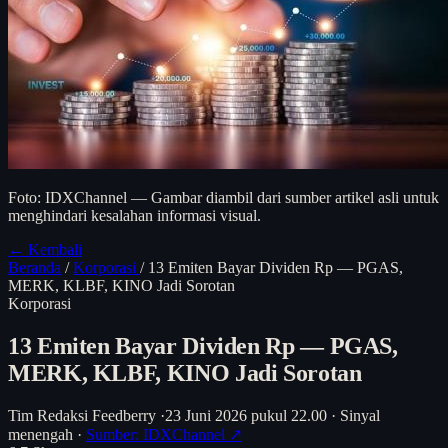
Foto: IDXChannel — Gambar diambil dari sumber artikel asli untuk
menghindari kesalahan informasi visual.
← Kembali
Beranda
/
Korporasi
/
13 Emiten Bayar Dividen Rp — PGAS,
MERK, KLBF, KINO Jadi Sorotan
Korporasi
13 Emiten Bayar Dividen Rp — PGAS,
MERK, KLBF, KINO Jadi Sorotan
Tim Redaksi Feedberry
·
23 Juni 2026 pukul 22.00
·
Sinyal
menengah
·
Sumber: IDXChannel ↗