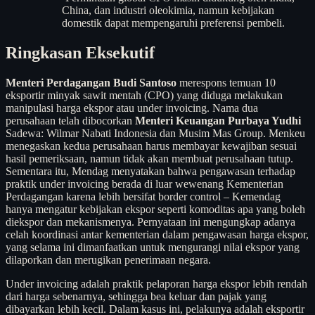
China, dan industri oleokimia, namun kebijakan
domestik dapat mempengaruhi preferensi pembeli.
Ringkasan Eksekutif
Menteri Perdagangan Budi Santoso
merespons temuan 10
eksportir minyak sawit mentah (CPO) yang diduga melakukan
manipulasi harga ekspor atau under invoicing. Nama dua
perusahaan telah dibocorkan
Menteri Keuangan Purbaya Yudhi
Sadewa: Wilmar Nabati Indonesia dan Musim Mas Group. Menkeu
menegaskan kedua perusahaan harus membayar kewajiban sesuai
hasil pemeriksaan, namun tidak akan membuat perusahaan tutup.
Sementara itu, Mendag menyatakan bahwa pengawasan terhadap
praktik under invoicing berada di luar wewenang Kementerian
Perdagangan karena lebih bersifat border control – Kemendag
hanya mengatur kebijakan ekspor seperti komoditas apa yang boleh
diekspor dan mekanismenya. Pernyataan ini mengungkap adanya
celah koordinasi antar kementerian dalam pengawasan harga ekspor,
yang selama ini dimanfaatkan untuk mengurangi nilai ekspor yang
dilaporkan dan merugikan penerimaan negara.
Under invoicing adalah praktik pelaporan harga ekspor lebih rendah
dari harga sebenarnya, sehingga bea keluar dan pajak yang
dibayarkan lebih kecil. Dalam kasus ini, pelakunya adalah eksportir