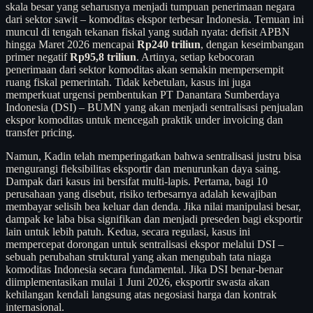
skala besar yang seharusnya menjadi tumpuan penerimaan negara
dari sektor sawit – komoditas ekspor terbesar Indonesia. Temuan ini
muncul di tengah tekanan fiskal yang sudah nyata: defisit APBN
hingga Maret 2026 mencapai
Rp240 triliun
, dengan keseimbangan
primer negatif
Rp95,8 triliun
. Artinya, setiap kebocoran
penerimaan dari sektor komoditas akan semakin mempersempit
ruang fiskal pemerintah. Tidak kebetulan, kasus ini juga
memperkuat urgensi pembentukan PT Danantara Sumberdaya
Indonesia (DSI) – BUMN yang akan menjadi sentralisasi penjualan
ekspor komoditas untuk mencegah praktik under invoicing dan
transfer pricing.
Namun, Kadin telah memperingatkan bahwa sentralisasi justru bisa
mengurangi fleksibilitas eksportir dan menurunkan daya saing.
Dampak dari kasus ini bersifat multi-lapis. Pertama, bagi 10
perusahaan yang disebut, risiko terbesarnya adalah kewajiban
membayar selisih bea keluar dan denda. Jika nilai manipulasi besar,
dampak ke laba bisa signifikan dan menjadi preseden bagi eksportir
lain untuk lebih patuh. Kedua, secara regulasi, kasus ini
mempercepat dorongan untuk sentralisasi ekspor melalui DSI –
sebuah perubahan struktural yang akan mengubah tata niaga
komoditas Indonesia secara fundamental. Jika DSI benar-benar
diimplementasikan mulai 1 Juni 2026, eksportir swasta akan
kehilangan kendali langsung atas negosiasi harga dan kontrak
internasional.