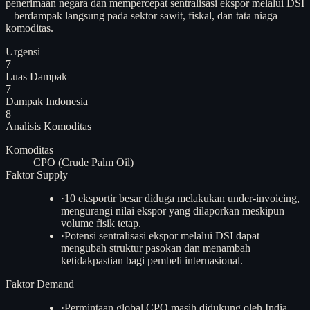
penerimaan negara dan mempercepat sentralisasi ekspor melalui DSI
– berdampak langsung pada sektor sawit, fiskal, dan tata niaga
komoditas.
Urgensi
7
Luas Dampak
7
Dampak Indonesia
8
Analisis
Komoditas
Komoditas
CPO (Crude Palm Oil)
Faktor Supply
·
10 eksportir besar diduga melakukan under-invoicing,
mengurangi nilai ekspor yang dilaporkan meskipun
volume fisik tetap.
·
Potensi sentralisasi ekspor melalui DSI dapat
mengubah struktur pasokan dan menambah
ketidakpastian bagi pembeli internasional.
Faktor Demand
·
Permintaan global CPO masih didukung oleh India,